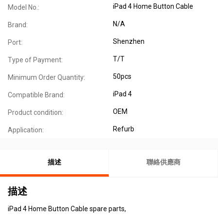
iPad 4 Home Button Cable
Model No.:
N/A
Brand:
Shenzhen
Port:
T/T
Type of Payment:
50pcs
Minimum Order Quantity:
iPad 4
Compatible Brand:
OEM
Product condition:
Refurb
Application:
描述
聯絡供應商
描述
iPad 4 Home Button Cable spare parts,