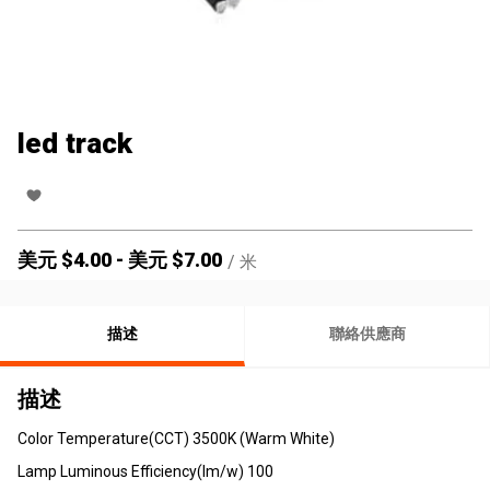
led track
美元 $
4.00
-
美元 $
7.00
/
米
描述
聯絡供應商
描述
Color Temperature(CCT) 3500K (Warm White)
Lamp Luminous Efficiency(lm/w) 100