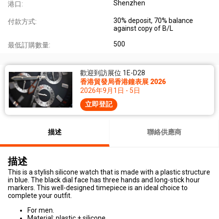
Shenzhen
港口:
30% deposit, 70% balance
付款方式:
against copy of B/L
500
最低訂購數量:
歡迎到訪展位 1E-D28
香港貿發局香港鐘表展 2026
2026年9月1日 - 5日
立即登記
描述
聯絡供應商
描述
This is a stylish silicone watch that is made with a plastic structure
in blue. The black dial face has three hands and long-stick hour
markers. This well-designed timepiece is an ideal choice to
complete your outfit.
For men.
Material: plastic + silicone.