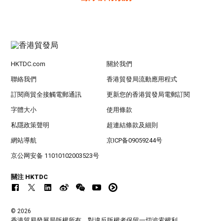
HKTDC.com
關於我們
聯絡我們
香港貿發局流動應用程式
訂閱商貿全接觸電郵通訊
更新您的香港貿發局電郵訂閱
字體大小
使用條款
私隱政策聲明
超連結條款及細則
網站導航
京ICP备09059244号
京公网安备 11010102003523号
關注 HKTDC
© 2026
香港貿易發展局版權所有，對違反版權者保留一切追索權利 。