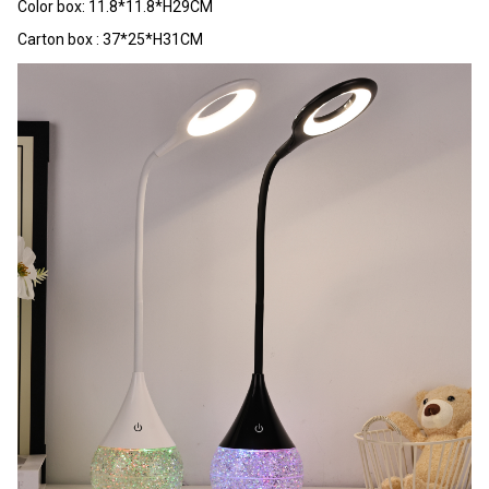
Color box: 11.8*11.8*H29CM
Carton box : 37*25*H31CM