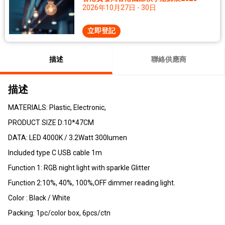
2026年10月27日 - 30日
立即登記
描述
聯絡供應商
描述
MATERIALS: Plastic, Electronic,
PRODUCT SIZE D:10*47CM
DATA: LED 4000K / 3.2Watt 300lumen
Included type C USB cable 1m
Function 1: RGB night light with sparkle Glitter
Function 2:10%, 40%, 100%,OFF dimmer reading light.
Color : Black / White
Packing: 1pc/color box, 6pcs/ctn