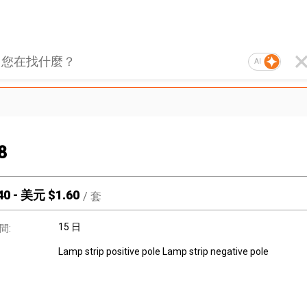
AI
8
40
-
美元 $
1.60
/
套
15 日
間:
Lamp strip positive pole Lamp strip negative pole