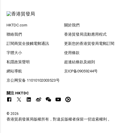
HKTDC.com
關於我們
聯絡我們
香港貿發局流動應用程式
訂閱商貿全接觸電郵通訊
更新您的香港貿發局電郵訂閱
字體大小
使用條款
私隱政策聲明
超連結條款及細則
網站導航
京ICP备09059244号
京公网安备 11010102003523号
關注 HKTDC
© 2026
香港貿易發展局版權所有，對違反版權者保留一切追索權利 。