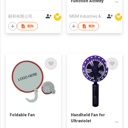
Function Activity
Advertisement
Handheld Foldable
顯和有限公司
MGM Industries & Company
Round shaped fan
查詢
查詢
Foldable Fan
Handheld Fan for
Ultraviolet
Disinfection Lamp