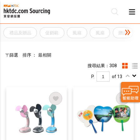
禮品及贈品
促銷範
風扇
風扇
贈品
篩選
排序 ：
最相關
搜尋結果：308
P.
of 13