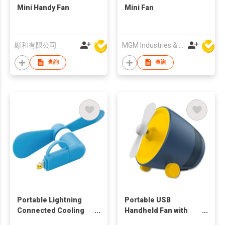
Mini Handy Fan
Mini Fan
顯和有限公司
MGM Industries & Company
查詢
查詢
Portable Lightning
Portable USB
Connected Cooling
Handheld Fan with
Fan
Bluetooth Speaker