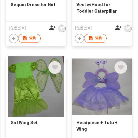
Sequin Dress for Girl
Vest w/Hood for
Toddler Caterpillar
怡達公司
怡達公司
查詢
查詢
Girl Wing Set
Headpiece + Tutu +
Wing