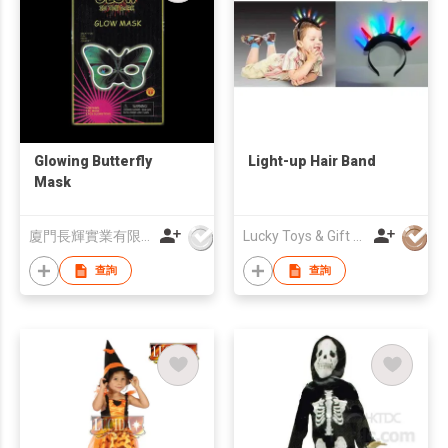
Glowing Butterfly
Light-up Hair Band
Mask
廈門長輝實業有限公司
Lucky Toys & Gift (HK) Co.,LIMITED
查詢
查詢