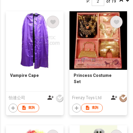
P.
of 19
Vampire Cape
Princess Costume
Set
怡達公司
Frenzy Toys Ltd
查詢
查詢