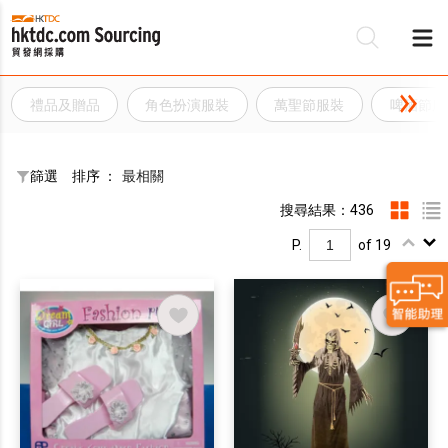
禮品及贈品
角色扮演服裝
萬聖節服裝
啤酒節服
篩選
排序 ：
最相關
搜尋結果：436
P.
of 19