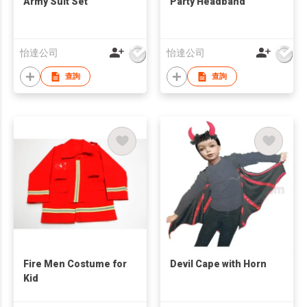
Army Suit Set
Party Headband
怡達公司
怡達公司
查詢
查詢
Fire Men Costume for
Devil Cape with Horn
Kid