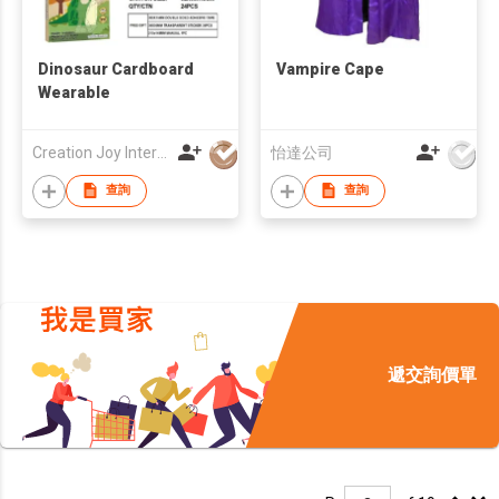
Dinosaur Cardboard
Vampire Cape
Wearable
Creation Joy International Company Limited
怡達公司
查詢
查詢
遞交詢價單