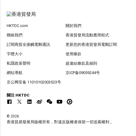
HKTDC.com
關於我們
聯絡我們
香港貿發局流動應用程式
訂閱商貿全接觸電郵通訊
更新您的香港貿發局電郵訂閱
字體大小
使用條款
私隱政策聲明
超連結條款及細則
網站導航
京ICP备09059244号
京公网安备 11010102003523号
關注 HKTDC
© 2026
香港貿易發展局版權所有，對違反版權者保留一切追索權利 。