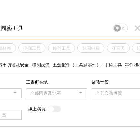
AI
築材料
挖掘工具
修剪工具
花園中耕
花園叉
汽車防盜及安全
檢測設備
五金配件（工具及零件）
手術工具
零件和
工廠所在地
業務性質
全部國家及地區
全部業務性質
線上購買