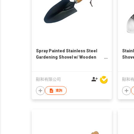
Spray Painted Stainless Steel
Stain
Gardening Shovel w/ Wooden
Shove
Handle
顯和有限公司
顯和
查詢