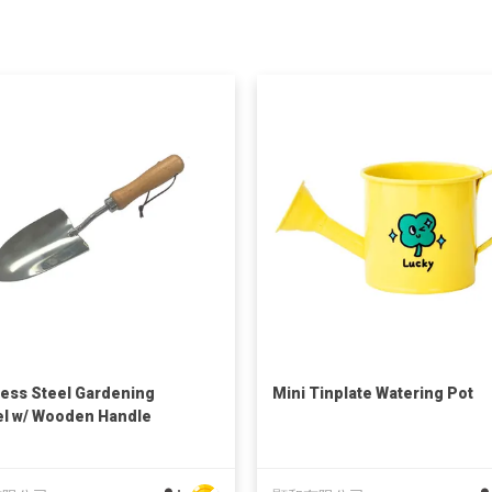
less Steel Gardening
Mini Tinplate Watering Pot
l w/ Wooden Handle