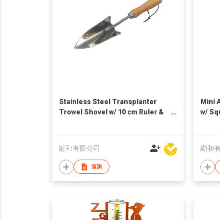
Stainless Steel Transplanter
Mini 
Trowel Shovel w/ 10 cm Ruler &
w/ Sq
Wooden Handle
Hand
顯和有限公司
顯和
查詢