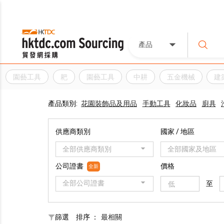
產品
園藝工具
耙
園藝工具
中耕
五金機械
建
產品類別:
花園裝飾品及用品
手動工具
化妝品
廚具
供應商類別
國家 / 地區
全部供應商類別
全部國家及地區
公司證書
價格
全新
全部公司證書
至
篩選
排序 ：
最相關