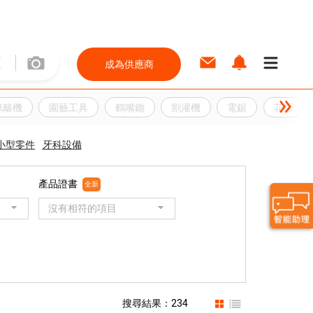
成為供應商
綠籬機
園藝工具
鶴嘴鋤
割灌機
電鋸
花園
小型零件
牙科設備
產品證書
全新
沒有相符的項目
搜尋結果：234