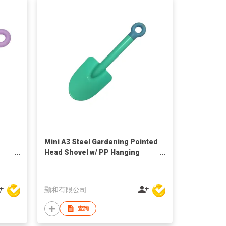
Mini A3 Steel Gardening Pointed
Head Shovel w/ PP Hanging
Handle
顯和有限公司
查詢