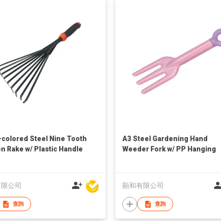
-colored Steel Nine Tooth
A3 Steel Gardening Hand
n Rake w/ Plastic Handle
Weeder Fork w/ PP Hanging
Handle
有限公司
顯和有限公司
查詢
查詢