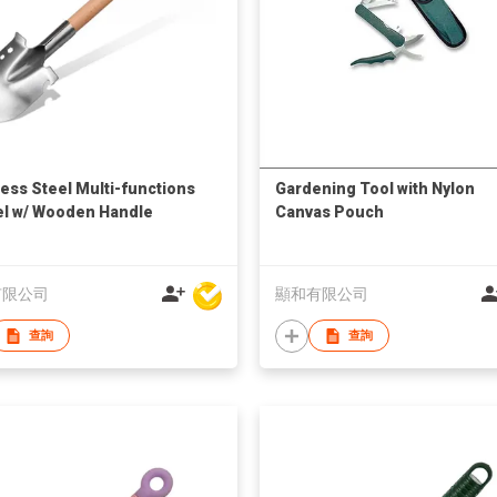
less Steel Multi-functions
Gardening Tool with Nylon
l w/ Wooden Handle
Canvas Pouch
有限公司
顯和有限公司
查詢
查詢