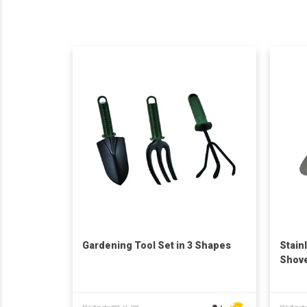
Gardening Tool Set in 3 Shapes
Stain
Shove