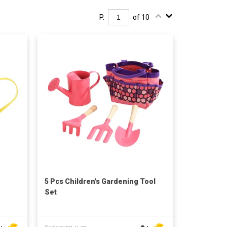
P.
of 10
5 Pcs Children's Gardening Tool
Set