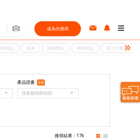
成為供應商
時鐘雜誌
鐘表
鐘錶雜誌
時鐘雜誌
電子行業雜誌
產品證書
全新
沒有相符的項目
搜尋結果：176