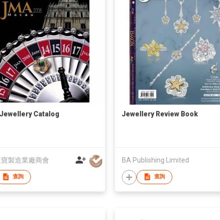
Jewellery Catalog
Jewellery Review Book
珠寶製造業廠商會
BA Publishing Limited
查詢
查詢