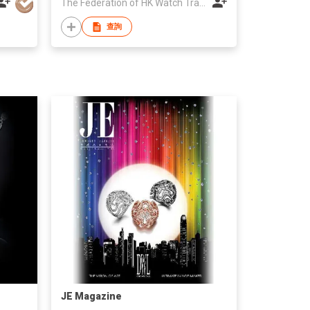
The Federation of HK Watch Trades & Industries Ltd.
查詢
JE Magazine