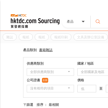
產品
雜誌
報紙
報紙
報紙印刷
文具及辦公室設備
產品類別:
書籍雜誌
供應商類別
國家 / 地區
全部供應商類別
全部國家及地區
公司證書
價格
全新
沒有相符的項目
至
篩選
排序 ：
最相關