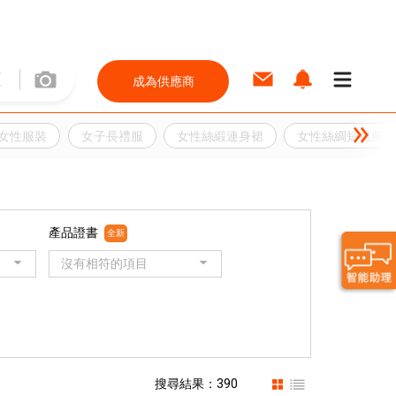
成為供應商
女性服裝
女子長禮服
女性絲緞連身裙
女性絲綢短禮服
產品證書
全新
沒有相符的項目
搜尋結果：390