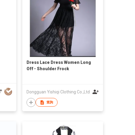
Dress Lace Dress Women Long
Off - Shoulder Frock
Dongguan Yishiqi Clothing Co.,Ltd
查詢