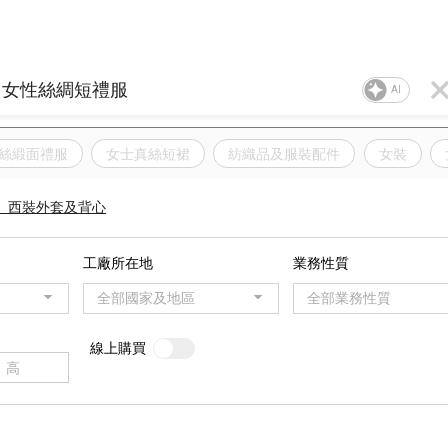
AI
絲緞面禮服
女士真絲短裙
紡織品及服裝配件
女裝
、西裝外套及背心
工廠所在地
業務性質
全部國家及地區
全部業務性質
線上購買