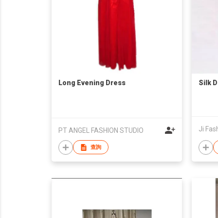
Long Evening Dress
Silk 
Ji Fas
PT ANGEL FASHION STUDIO
查詢