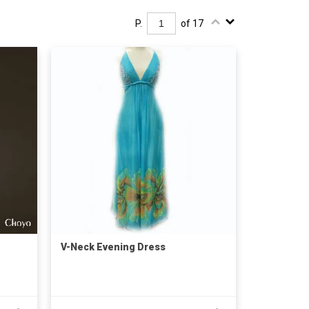
P.
of 17
V-Neck Evening Dress