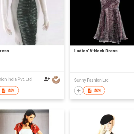
Dress
Ladies' V-Neck Dress
hion India Pvt. Ltd.
Sunny Fashion Ltd
查詢
查詢