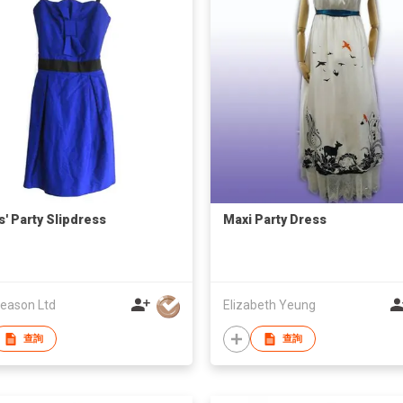
s' Party Slipdress
Maxi Party Dress
eason Ltd
Elizabeth Yeung
查詢
查詢