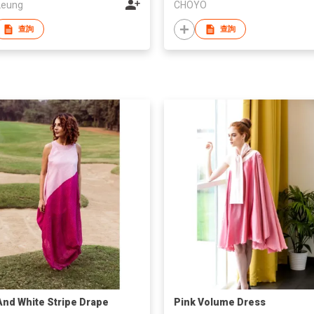
Leung
CHOYO
查詢
查詢
And White Stripe Drape
Pink Volume Dress