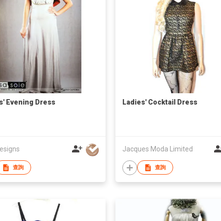
s' Evening Dress
Ladies' Cocktail Dress
esigns
Jacques Moda Limited
查詢
查詢