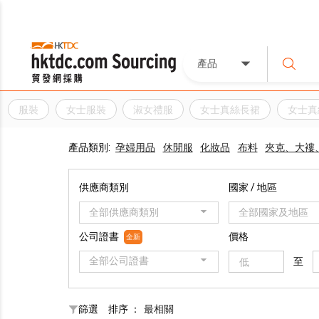
產品
服裝
女士服裝
淑女禮服
女士真絲長裙
女士真
產品類別:
孕婦用品
休閒服
化妝品
布料
夾克、大褸
供應商類別
國家 / 地區
全部供應商類別
全部國家及地區
公司證書
價格
全新
全部公司證書
至
篩選
排序 ：
最相關