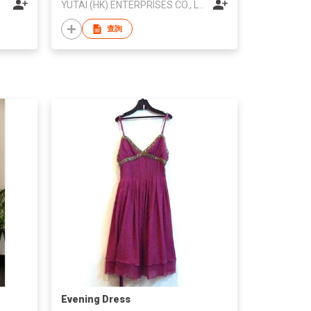
YUTAI (HK) ENTERPRISES CO., LTD
查詢
Evening Dress