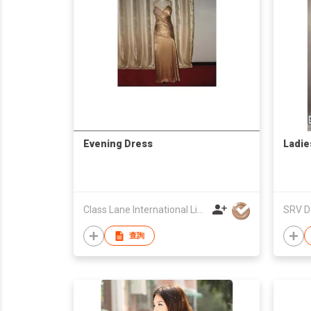
Evening Dress
Ladie
Class Lane International Limited
SRV D
查詢