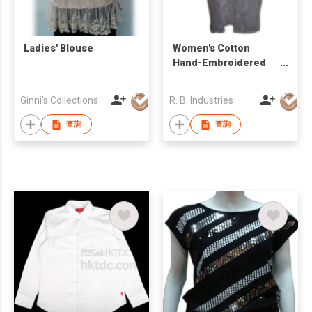
Ladies' Blouse
Women's Cotton
Hand-Embroidered
Top
Ginni's Collections
R. B. Industries
查詢
查詢