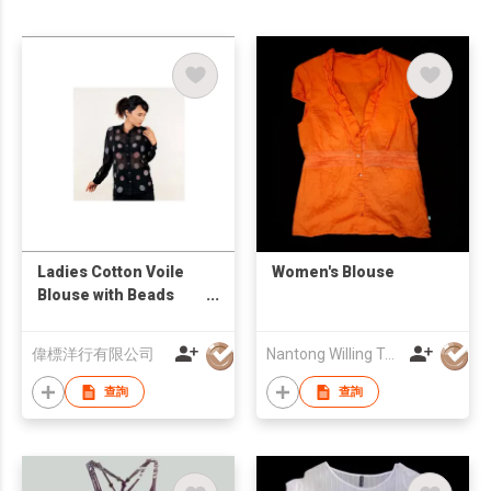
Ladies Cotton Voile
Women's Blouse
Blouse with Beads
and Embroidery
偉標洋行有限公司
Nantong Willing Textiles Co Ltd
查詢
查詢