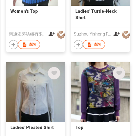
Women's Top
Ladies' Turtle-Neck
Shirt
南通添盛紡織有限公司
Suzhou Yisheng Fashion Co Ltd
查詢
查詢
Ladies' Pleated Shirt
Top