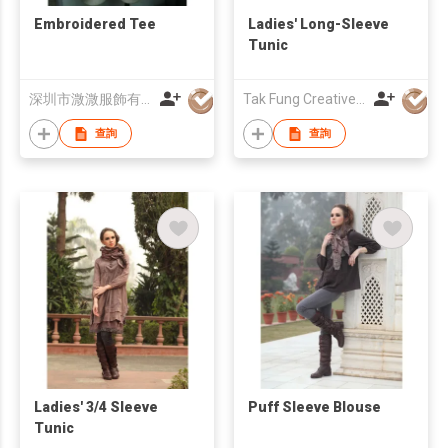
Embroidered Tee
Ladies' Long-Sleeve
Tunic
深圳市溦溦服飾有限公司
Tak Fung Creative Fashion Company
查詢
查詢
Ladies' 3/4 Sleeve
Puff Sleeve Blouse
Tunic