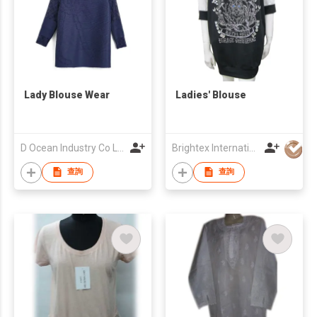
Lady Blouse Wear
Ladies' Blouse
D Ocean Industry Co Ltd
Brightex International Ltd
查詢
查詢