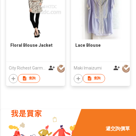
Floral Blouse Jacket
Lace Blouse
City Richest Garment Ltd
Maki Imaizumi
查詢
查詢
遞交詢價單