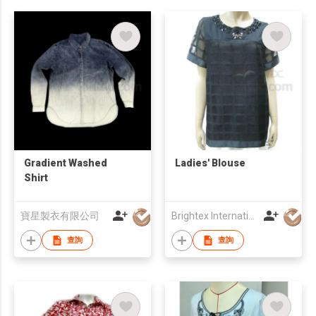
Gradient Washed
Ladies' Blouse
Shirt
寶星製衣有限公司
Brightex International Ltd
查詢
查詢