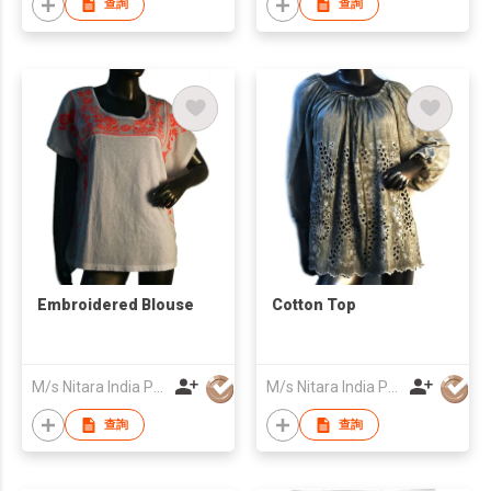
查詢
查詢
Embroidered Blouse
Cotton Top
M/s Nitara India Pvt. Ltd.
M/s Nitara India Pvt. Ltd.
查詢
查詢