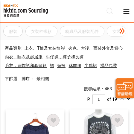
服裝
女裝棉襯衫
紡織品及服裝配件
女裝
產品類別:
上衣、T恤及女裝恤衫
夾克、大褸、西裝外套及背心
內衣、睡衣及起居服
牛仔褲，褲子和長褲
毛衣，連帽衫和套頭衫
裙
短褲
休閒服
半戳裙
禮品包裝
篩選
排序 ：
最相關
搜尋結果：453
P.
of 19