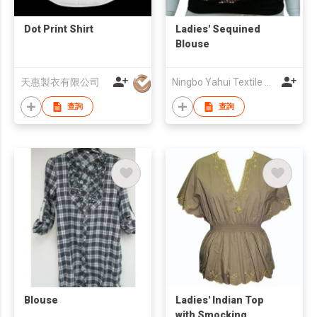
Dot Print Shirt
Ladies' Sequined
Blouse
天惠製衣有限公司
Ningbo Yahui Textile Co., Ltd.
查詢
查詢
Blouse
Ladies' Indian Top
with Smocking