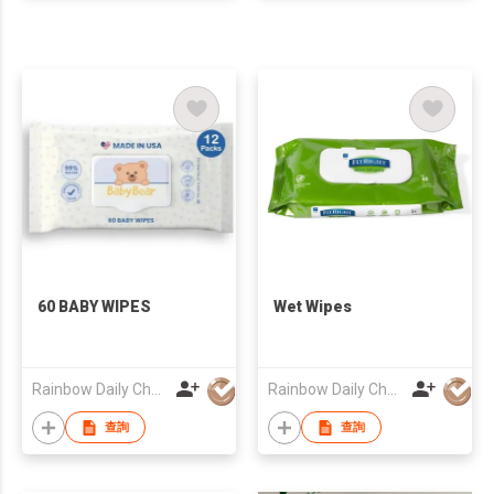
60 BABY WIPES
Wet Wipes
Rainbow Daily Chemical Co., Ltd
Rainbow Daily Chemical Co., Ltd
查詢
查詢