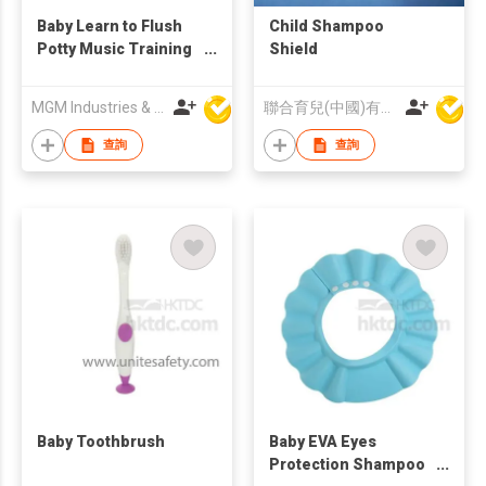
Baby Learn to Flush
Child Shampoo
Potty Music Training
Shield
Chair
MGM Industries & Company
聯合育兒(中國)有限公司
查詢
查詢
Baby Toothbrush
Baby EVA Eyes
Protection Shampoo