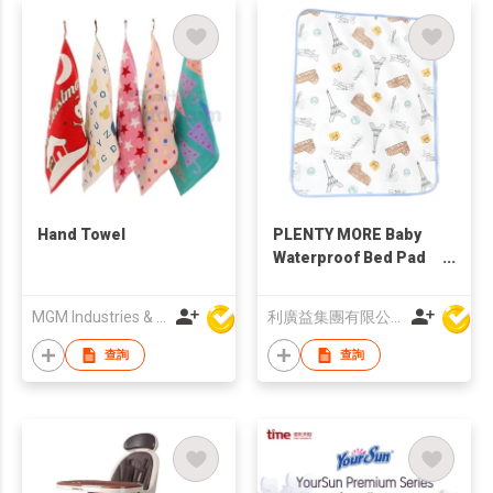
Hand Towel
PLENTY MORE Baby
Waterproof Bed Pad
[Reusable]
MGM Industries & Company
利廣益集團有限公司
查詢
查詢