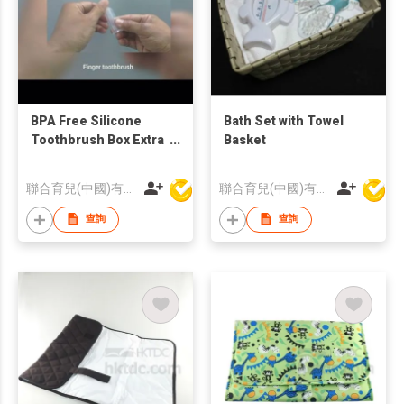
BPA Free Silicone
Bath Set with Towel
Toothbrush Box Extra
Basket
Soft Baby Silicone
Fingertip Toothbrush
聯合育兒(中國)有限公司
聯合育兒(中國)有限公司
With Case Set
查詢
查詢