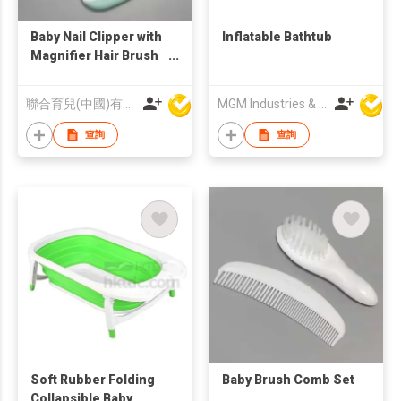
Baby Nail Clipper with
Inflatable Bathtub
Magnifier Hair Brush
and Comb Sets
聯合育兒(中國)有限公司
MGM Industries & Company
查詢
查詢
Soft Rubber Folding
Baby Brush Comb Set
Collapsible Baby