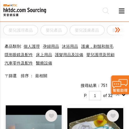
嬰兒護理產品
嬰兒產品
嬰兒護膚產品
嬰兒護膚
產品類別:
個人護理
孕婦用品
沐浴用品
護膚，剃鬚和脫毛
隱形眼鏡及配件
床上用品
護髮用品及設備
嬰兒護理及照顧
汽車零件及配件
醫療設備
篩選
排序 ：
最相關
搜尋結果：751
P.
of 32