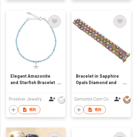
Elegant Amazonite
Bracelet in Sapphire
and Starfish Bracelet
Opals Diamond and
with Green Agate 925
Precious Gemstones
Silver
Prosilver Jewelry Co., Ltd.
Gemorbit.Com Company Limited
查詢
查詢