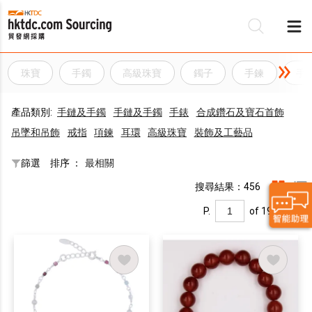
珠寶
手鐲
高級珠寶
鐲子
手鍊
手
產品類別:
手鏈及手鐲
手鏈及手鐲
手錶
合成鑽石及寶石首飾
吊墜和吊飾
戒指
項鍊
耳環
高級珠寶
裝飾及工藝品
篩選
排序 ：
最相關
搜尋結果：456
P.
of 19