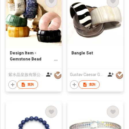
Design Item -
Bangle Set
Gemstone Bead
Bangle Bracelet
紫水晶皇族有限公司
Gustav Caesar GmbH
查詢
查詢