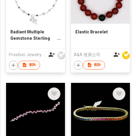
Radiant Multiple
Elastic Bracelet
Gemstone Sterling
Silver Faceted Bead
Bracelet
Prosilver Jewelry Co., Ltd.
A&A 發展公司
查詢
查詢