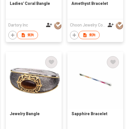
Ladies' Coral Bangle
Amethyst Bracelet
Dartory Inc
Choon Jewelry Co Ltd
查詢
查詢
Jewelry Bangle
Sapphire Bracelet