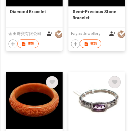
Diamond Bracelet
Semi-Precious Stone
Bracelet
金田珠寶有限公司
Fayas Jewellery
查詢
查詢