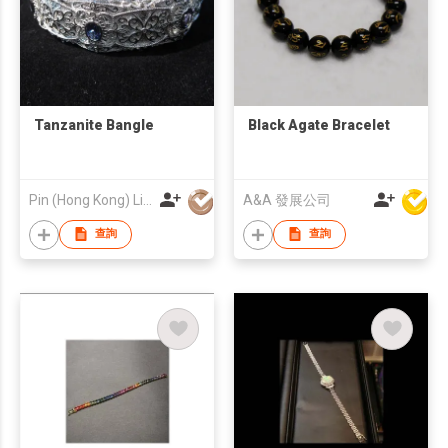
Tanzanite Bangle
Black Agate Bracelet
Pin (Hong Kong) Limited
A&A 發展公司
查詢
查詢