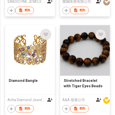
SABOO FINE JEWELS (HK)
耀鋼珠寶有限公司
查詢
查詢
Diamond Bangle
Stretched Bracelet
with Tiger Eyes Beads
Ariha Diamond Jewelry Co Ltd
A&A 發展公司
查詢
查詢