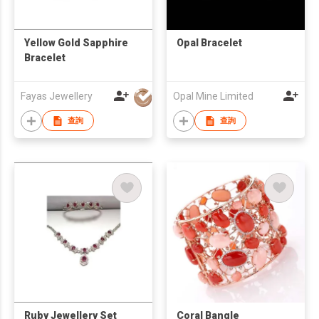
Yellow Gold Sapphire
Opal Bracelet
Bracelet
Fayas Jewellery
Opal Mine Limited
查詢
查詢
Ruby Jewellery Set
Coral Bangle