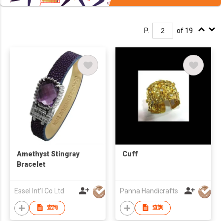
P.
of 19
Amethyst Stingray
Cuff
Bracelet
Essel Int'l Co Ltd
Panna Handicrafts
查詢
查詢