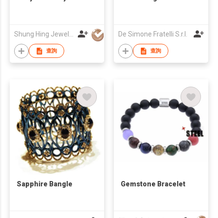
Shung Hing Jewellery Co
De Simone Fratelli S.r.l.
查詢
查詢
Sapphire Bangle
Gemstone Bracelet