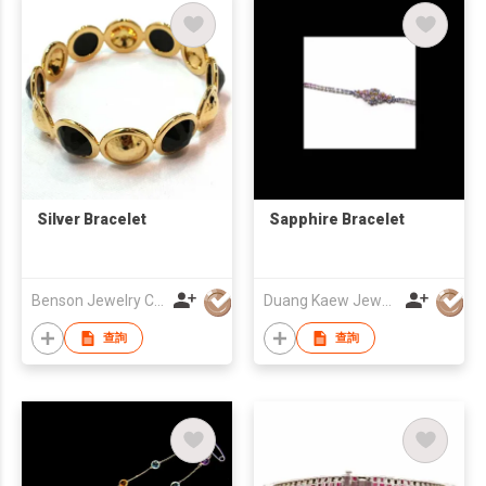
Silver Bracelet
Sapphire Bracelet
Benson Jewelry Co Ltd
Duang Kaew Jewelry Manufacturer Co Ltd
查詢
查詢