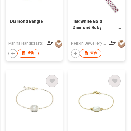
Diamond Bangle
18k White Gold
Diamond Ruby
Bracelet
Panna Handicrafts
Nelson Jewellery Arts Co., Ltd.
查詢
查詢