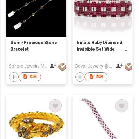
Semi-Precious Stone
Estate Ruby Diamond
Bracelet
Invisible Set Wide
Bracelet 105.7 Grams
Sphere Jewelry Manufacturing Co Ltd
Dover Jewelry @ Antique
查詢
查詢