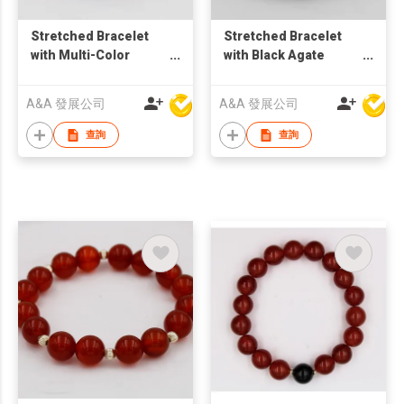
Stretched Bracelet
Stretched Bracelet
with Multi-Color
with Black Agate
Stones
Stones
A&A 發展公司
A&A 發展公司
查詢
查詢