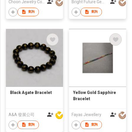
Choon Jewelry Co Ltd
Bright Future Gems Co Ltd
查詢
查詢
Black Agate Bracelet
Yellow Gold Sapphire
Bracelet
A&A 發展公司
Fayas Jewellery
查詢
查詢