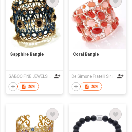
Sapphire Bangle
Coral Bangle
SABOO FINE JEWELS (HK)
De Simone Fratelli S.r.l.
查詢
查詢