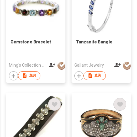
Gemstone Bracelet
Tanzanite Bangle
Ming's Collection Co
Gallant Jewelry
查詢
查詢