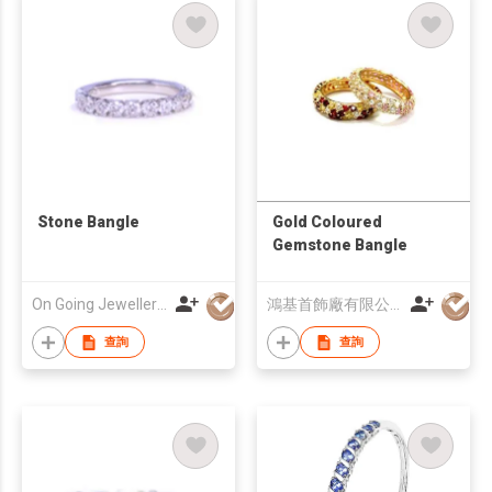
Stone Bangle
Gold Coloured
Gemstone Bangle
On Going Jewellery Ltd
鴻基首飾廠有限公司
查詢
查詢