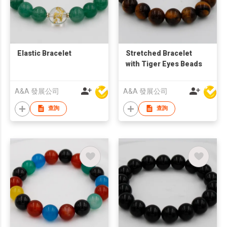
Elastic Bracelet
Stretched Bracelet
with Tiger Eyes Beads
A&A 發展公司
A&A 發展公司
查詢
查詢