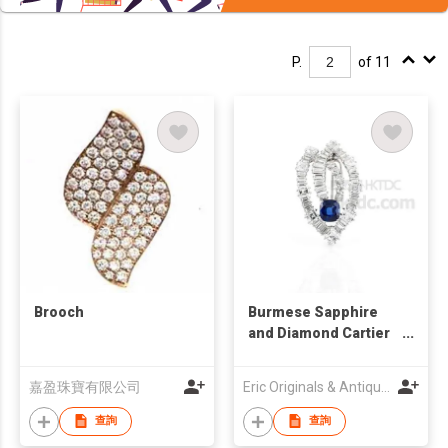
P.
of 11
Brooch
Burmese Sapphire
and Diamond Cartier
Brooch
嘉盈珠寶有限公司
Eric Originals & Antiques Ltd
查詢
查詢