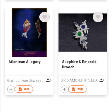
Atlantean Allegory
Sapphire & Emerald
Brooch
Glamour Fine Jewelry Enterprise Company
J R DIAMOND INT'L LTD
查詢
查詢