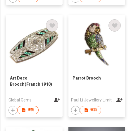
Art Deco
Parrot Brooch
Brooch(Franch 1910)
Global Gems
Paul Li Jewellery Limited
查詢
查詢