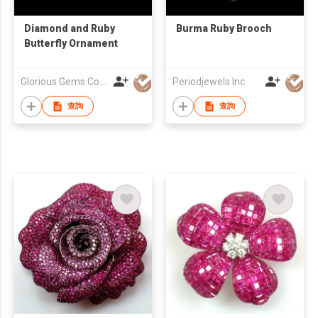
Diamond and Ruby
Burma Ruby Brooch
Butterfly Ornament
Glorious Gems Co., Ltd.
Periodjewels Inc
查詢
查詢