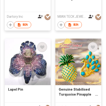
Dartory Inc
MIAN TECK JEWELRY EXPORT CO LTD
查詢
查詢
Lapel Pin
Genuine Stabilised
Turquoise Pinapple
and Peacock Pendant
Brooch Pin Set