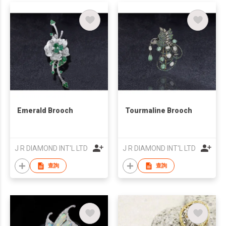
Emerald Brooch
Tourmaline Brooch
J R DIAMOND INT'L LTD
J R DIAMOND INT'L LTD
查詢
查詢