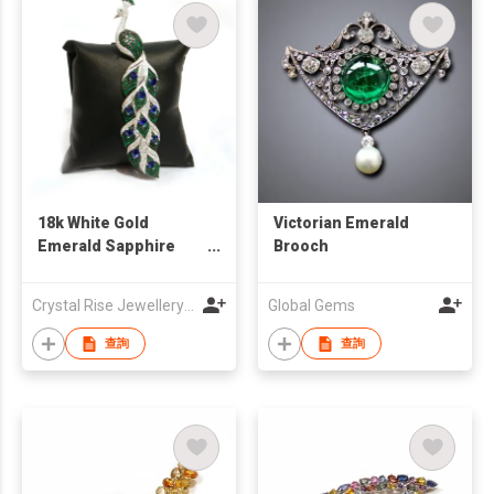
18k White Gold
Victorian Emerald
Emerald Sapphire
Brooch
Peacock Brooch
Crystal Rise Jewellery Ltd
Global Gems
查詢
查詢