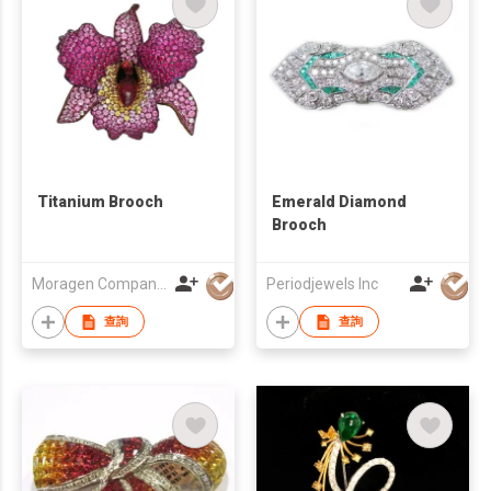
Titanium Brooch
Emerald Diamond
Brooch
Moragen Company Limited
Periodjewels Inc
查詢
查詢