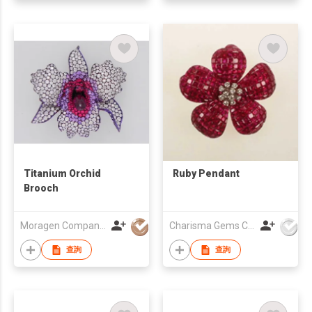
Titanium Orchid
Ruby Pendant
Brooch
Moragen Company Limited
Charisma Gems Co Ltd
查詢
查詢