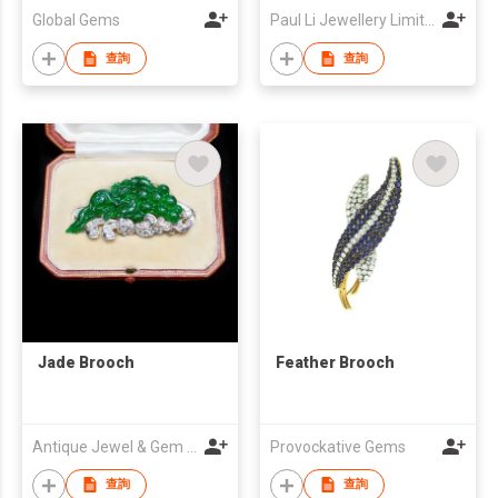
Global Gems
Paul Li Jewellery Limited
查詢
查詢
Jade Brooch
Feather Brooch
Antique Jewel & Gem Company Limited
Provockative Gems
查詢
查詢