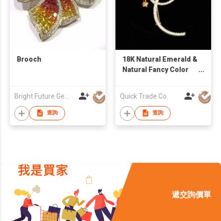
Brooch
18K Natural Emerald &
Natural Fancy Color
Diamond Brooch
Bright Future Gems Co Ltd
Quick Trade Co.
查詢
查詢
遞交詢價單