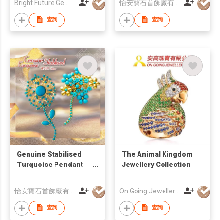
Bright Future Gems Co Ltd
怡安寶石首飾廠有限公司
查詢
查詢
Genuine Stabilised
The Animal Kingdom
Turquoise Pendant
Jewellery Collection
Brooch Pin - Cherry
Blossom
怡安寶石首飾廠有限公司
On Going Jewellery Ltd
查詢
查詢