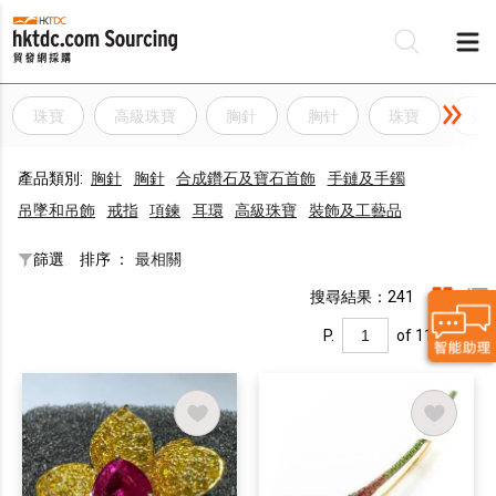
珠寶
高級珠寶
胸針
胸针
珠寶
寶
產品類別:
胸針
胸針
合成鑽石及寶石首飾
手鏈及手鐲
吊墜和吊飾
戒指
項鍊
耳環
高級珠寶
裝飾及工藝品
篩選
排序 ：
最相關
搜尋結果：241
P.
of 11