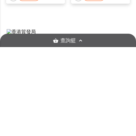
查詢籃
HKTDC.com
關於我們
聯絡我們
香港貿發局流動應用程式
確定要取消關注此供應商？
訂閱商貿全接觸電郵通訊
更新您的香港貿發局電郵訂閱
字體大小
使用條款
私隱政策聲明
超連結條款及細則
確定
網站導航
京ICP备09059244号
京公网安备 11010102003523号
取消
請輸入包含最少兩個
關注 HKTDC
確
© 2026