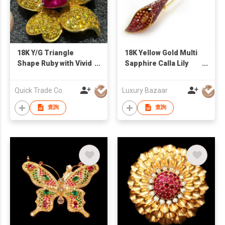
18K Y/G Triangle
18K Yellow Gold Multi
Shape Ruby with Vivid
Sapphire Calla Lily
Yellow Diamond
Brooch
Brooch (BURMA-No
Quick Trade Co.
Luxury Bazaar
Heat)
查詢
查詢