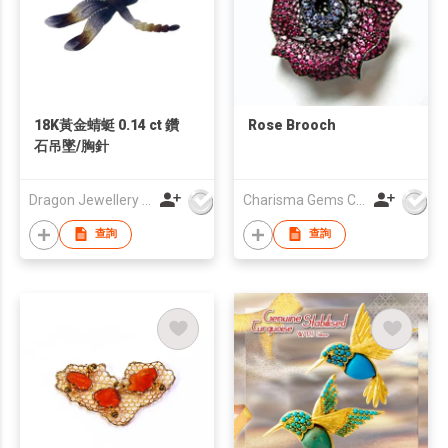
18K黃金蜻蜓 0.14 ct 鑽
Rose Brooch
石吊墜/胸針
Dragon Jewellery Company Limited
Charisma Gems Co Ltd
查詢
查詢