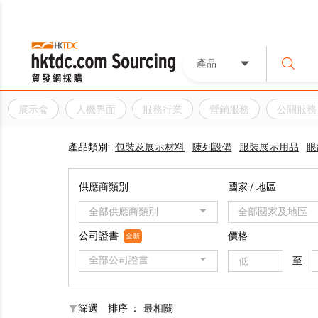
產品
展示盒
人機界面
服務行業
營銷服務
公關服務
產品類別:
包裝及展示材料
陳列設備
服裝展示用品
眼
供應商類別
國家 / 地區
全部供應商類別
全部國家及地區
公司證書
價格
全新
全部公司證書
至
篩選
排序 ：
最相關