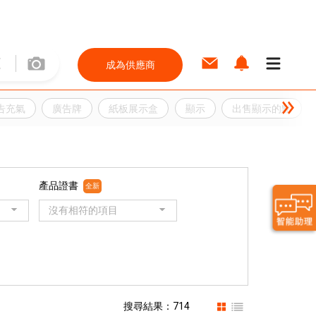
成為供應商
告充氣
廣告牌
紙板展示盒
顯示
出售顯示的點
產品證書
全新
沒有相符的項目
搜尋結果：714