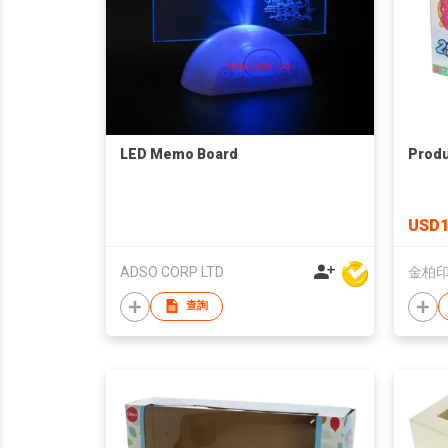
LED Memo Board
Produ
USD
ADSO CORP LTD
金柏
查詢