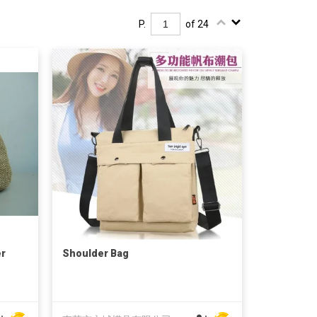
P.
of 24
er
Shoulder Bag