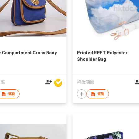
 Compartment Cross Body
Printed RPET Polyester
Shoulder Bag
國際
福偉國際
查詢
查詢