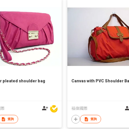
r pleated shoulder bag
Canvas with PVC Shoulder B
國際
福偉國際
查詢
查詢