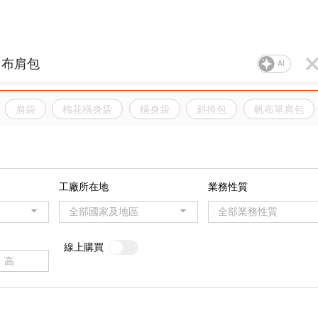
AI
肩袋
棉花橫身袋
橫身袋
斜挎包
帆布單肩包
工廠所在地
業務性質
全部國家及地區
全部業務性質
線上購買