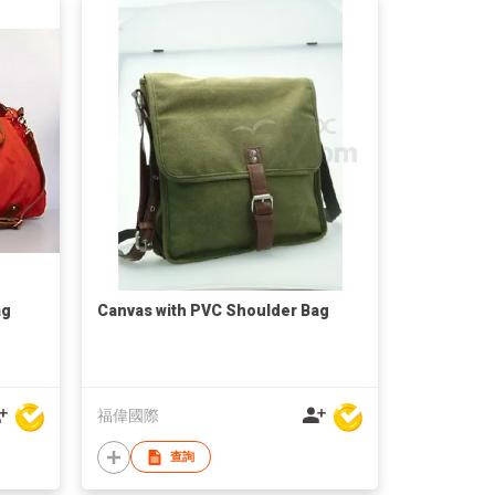
ag
Canvas with PVC Shoulder Bag
福偉國際
查詢