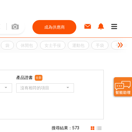
成為供應商
袋
休閒包
女士手佞
運動包
手袋
手提袋和
產品證書
全新
沒有相符的項目
搜尋結果：573