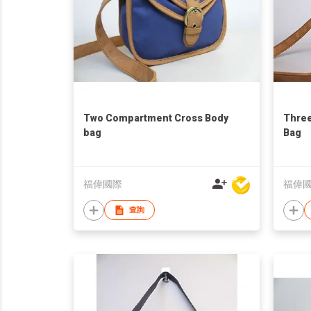
Two Compartment Cross Body
Three
bag
Bag
福偉國際
福偉
查詢