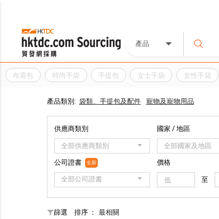
產品
布肩包
時尚手袋
手提包
女士手袋
女性手袋
產品類別:
袋類、手提包及配件
寵物及寵物用品
供應商類別
國家 / 地區
全部供應商類別
全部國家及地區
公司證書
價格
全新
全部公司證書
至
篩選
排序 ：
最相關