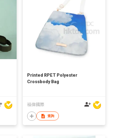
Printed RPET Polyester
Crossbody Bag
福偉國際
查詢