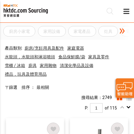
廚房小家電
家用設備
家電產品
灶具
電
產品類別:
廚房/烹飪用具及配件
家庭電器
水龍頭，水龍頭和淋浴噴頭
食品保鮮膜/袋
家具及零件
雪櫃 / 冰箱
廚具
家用雜物
清潔化學品及設備
禮品，玩具及體育用品
篩選
排序 ：
最相關
搜尋結果：2749
P.
of 115