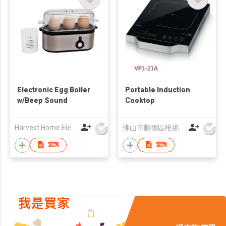
Electronic Egg Boiler
Portable Induction
w/Beep Sound
Cooktop
Harvest Home Electrical Ltd
佛山市順德區唯那堡電器有限公司
查詢
查詢