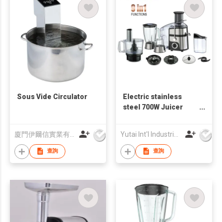
Sous Vide Circulator
Electric stainless
steel 700W Juicer
power juicer, juice
extractor juice
廈門伊爾信實業有限公司
Yutai Int'l Industries Ltd
machine
查詢
查詢