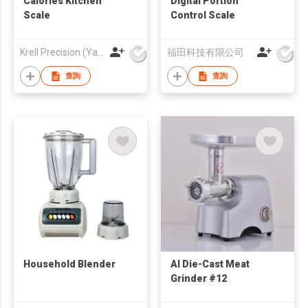
Calories Kitchen
Digital Portion
Scale
Control Scale
Krell Precision (Yangzhou) Co., Ltd.
福田科技有限公司
查詢
查詢
Household Blender
Al Die-Cast Meat
Grinder #12