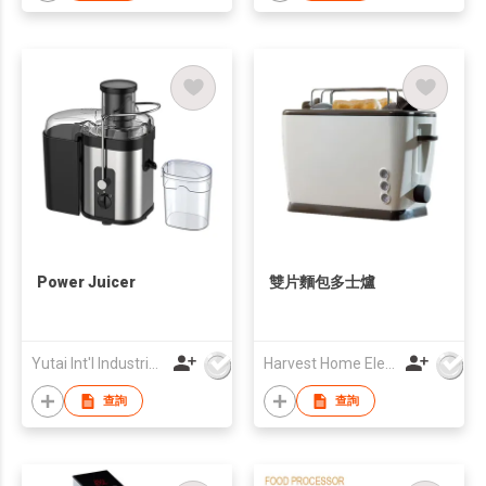
Power Juicer
雙片麵包多士爐
Yutai Int'l Industries Ltd
Harvest Home Electrical Ltd
查詢
查詢