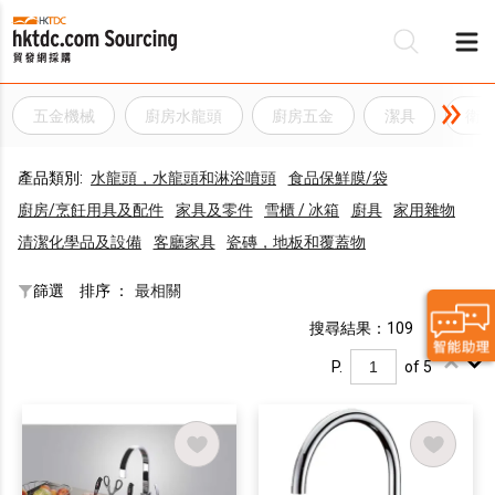
五金機械
廚房水龍頭
廚房五金
潔具
衛
產品類別:
水龍頭，水龍頭和淋浴噴頭
食品保鮮膜/袋
廚房/烹飪用具及配件
家具及零件
雪櫃 / 冰箱
廚具
家用雜物
清潔化學品及設備
客廳家具
瓷磚，地板和覆蓋物
篩選
排序 ：
最相關
搜尋結果：109
P.
of 5