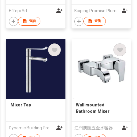
Effepi Srl
Kaiping Promise Plumbing Co., Ltd.
查詢
查詢
Mixer Tap
Wall mounted
Bathroom Mixer
Dynamic Building Products Co., Ltd.
江門澳圖五金水暖器材有限公司