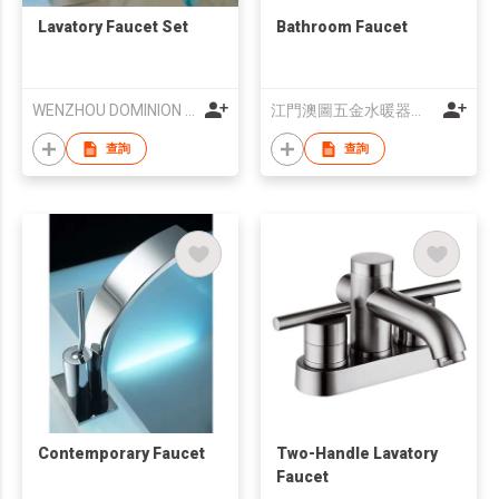
Lavatory Faucet Set
Bathroom Faucet
WENZHOU DOMINION SANITARY WARE CO., LTD.
江門澳圖五金水暖器材有限公司
查詢
查詢
Contemporary Faucet
Two-Handle Lavatory
Faucet