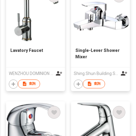
Lavatory Faucet
Single-Lever Shower
Mixer
WENZHOU DOMINION SANITARY WARE CO., LTD.
Shing Shun Building Supplies Ltd
查詢
查詢