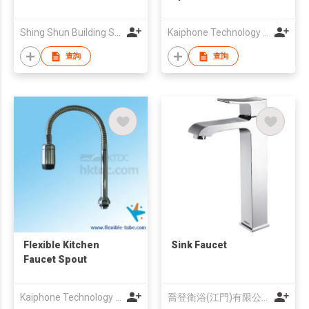
Shing Shun Building Supplies Ltd
Kaiphone Technology Co Ltd
查詢
查詢
Flexible Kitchen
Sink Faucet
Faucet Spout
Kaiphone Technology Co Ltd
喬登衛浴(江門)有限公司