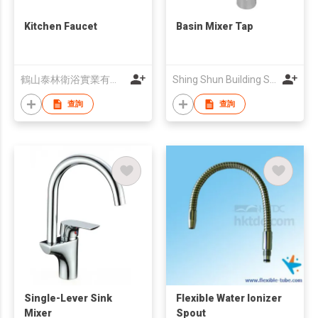
Kitchen Faucet
Basin Mixer Tap
鶴山泰林衛浴實業有限公司
Shing Shun Building Supplies Ltd
查詢
查詢
Single-Lever Sink
Flexible Water Ionizer
Mixer
Spout