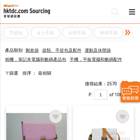
手提包
女士手袋
女性手袋
時尚手袋
斜
產品類別:
郵差袋
袋類、手提包及配件
運動及休閒袋
相機，筆記本電腦和數碼產品包
手機，平板電腦和數碼配件
篩選
排序 ：
最相關
搜尋結果：2570
P.
of 108