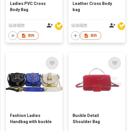
Ladies PVC Cross
Leather Cross Body
Body Bag
bag
福偉國際
福偉國際
查詢
查詢
Fashion Ladies
Buckle Detail
Handbag with buckle
Shoulder Bag