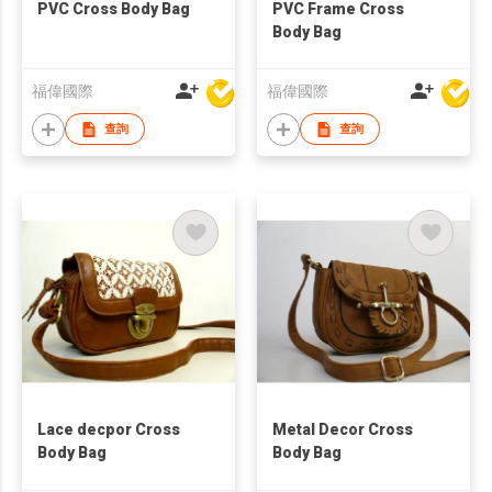
PVC Cross Body Bag
PVC Frame Cross
Body Bag
福偉國際
福偉國際
查詢
查詢
Lace decpor Cross
Metal Decor Cross
Body Bag
Body Bag