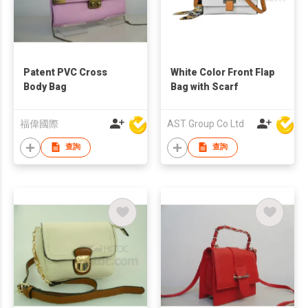
Patent PVC Cross
White Color Front Flap
Body Bag
Bag with Scarf
福偉國際
AST Group Co Ltd
查詢
查詢