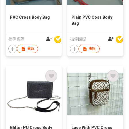
PVC Cross Body Bag
Plain PVC Coss Body
Bag
福偉國際
福偉國際
查詢
查詢
Glitter PU Cross Body
Lace With PVC Cross