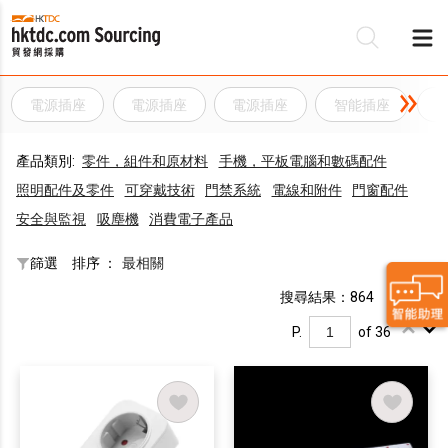
電源插座
電源插座
電源插座
智能插座
產品類別:
零件，組件和原材料
手機，平板電腦和數碼配件
照明配件及零件
可穿戴技術
門禁系統
電線和附件
門窗配件
安全與監視
吸塵機
消費電子產品
篩選
排序 ：
最相關
搜尋結果：864
P.
of 36