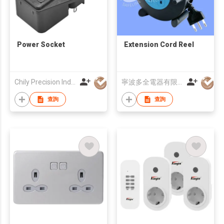
Power Socket
Extension Cord Reel
Chily Precision Industrial Co Ltd
寧波多全電器有限公司
查詢
查詢