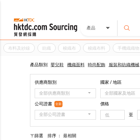
產品
布料及紗線
紡織
梭織布
梭織布料
手機織織物
產品類別:
嬰兒鞋
機織面料
時尚配飾
服裝和紡織機械
供應商類別
國家 / 地區
全部供應商類別
全部國家及地區
公司證書
價格
全新
全部公司證書
至
篩選
排序 ：
最相關