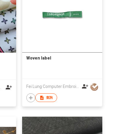
Woven label
Fei Lung Computer Embroidery & Label Fty Ltd
XTILE CO.,LTD.
查詢