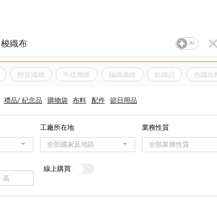
AI
輕質織物
平紋織物
編織纖維
紡織品
色織面
禮品/ 紀念品
購物袋
布料
配件
節日用品
工廠所在地
業務性質
全部國家及地區
全部業務性質
線上購買