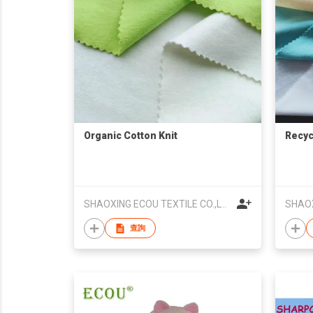
Organic Cotton Knit
Recyc
SHAOXING ECOU TEXTILE CO.,LTD.
查詢