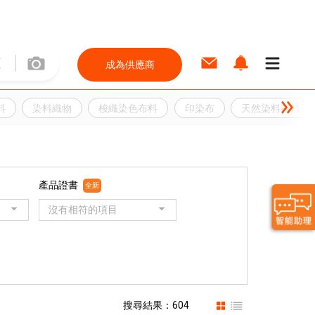
成為供應商
料
染料織物
梭織染色布料
印染布
天然染料布料
產品證書
全新
沒有相符的項目
搜尋結果：604