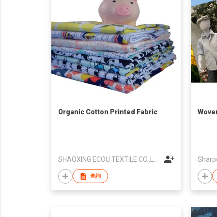
Organic Cotton Printed Fabric
Woven
SHAOXING ECOU TEXTILE CO.,LTD.
Sharp
查詢