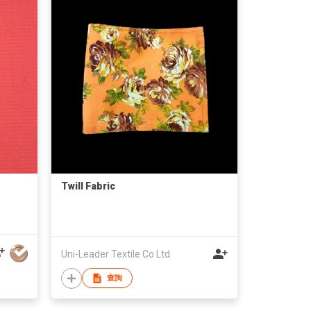
Twill Fabric
Uni-Leader Textile Co Ltd
查詢