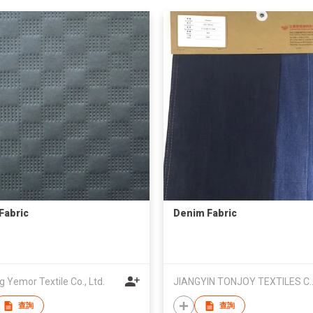
Fabric
Denim Fabric
g Yemor Textile Co., Ltd.
JIANGYIN TONJOY TE
查詢
查詢