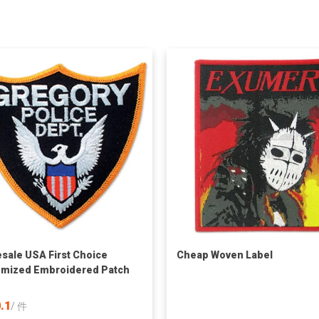
sale USA First Choice
Cheap Woven Label
mized Embroidered Patch
.1
/
件