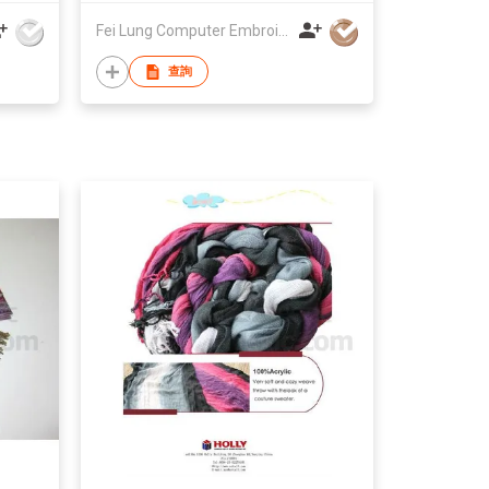
Fei Lung Computer Embroidery & Label Fty Ltd
查詢