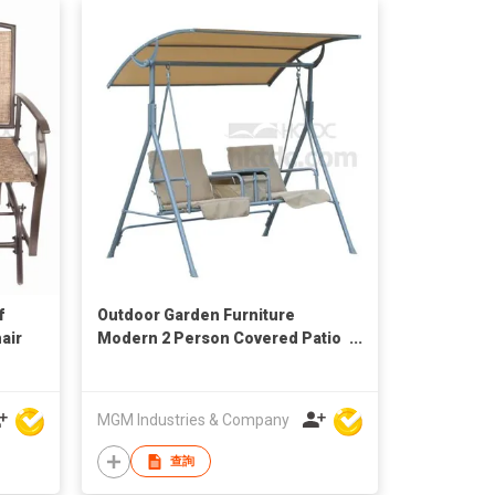
f
Outdoor Garden Furniture
air
Modern 2 Person Covered Patio
Swing Bench
MGM Industries & Company
查詢