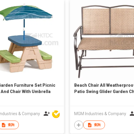
Garden Furniture Set Picnic
Beach Chair All Weatherproo
 And Chair With Umbrella
Patio Swing Glider Garden Ch
ndustries & Company
MGM Industries & Company
查詢
查詢