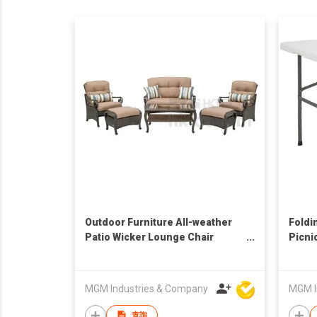
Outdoor Furniture All-weather
Foldi
Patio Wicker Lounge Chair
Picni
Ottomans Coffee Table
MGM Industries & Company
MGM I
查詢