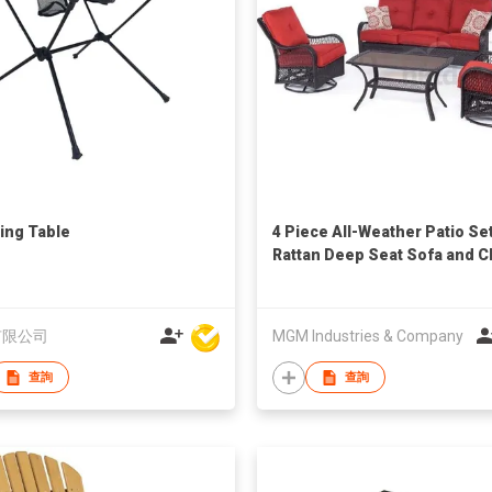
ng Table
4 Piece All-Weather Patio Se
Rattan Deep Seat Sofa and C
有限公司
MGM Industries & Company
查詢
查詢