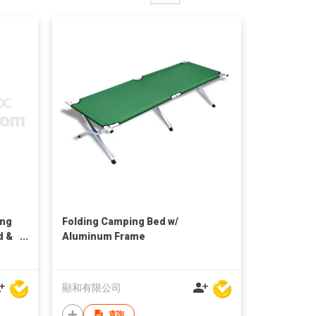
ing
Folding Camping Bed w/
d &
Aluminum Frame
顯和有限公司
查詢