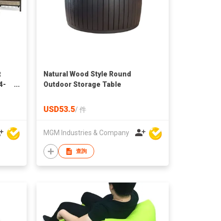
t
Natural Wood Style Round
4-
Outdoor Storage Table
 Set
USD53.5
/
件
MGM Industries & Company
查詢