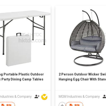
ng Portable Plastic Outdoor
2 Person Outdoor Wicker Sw
c Party Dining Camp Tables
Hanging Egg Chair With Stan
Cushion
ndustries & Company
MGM Industries & Company
查詢
查詢