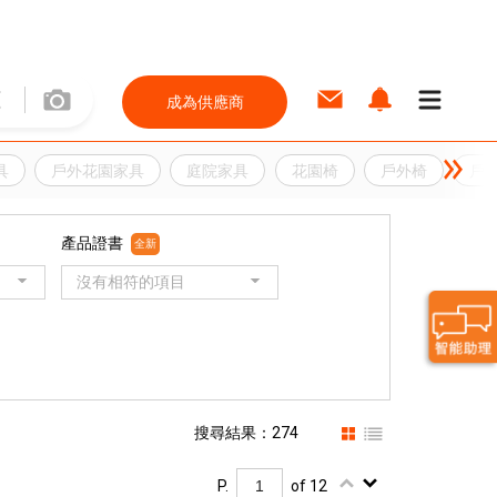
成為供應商
具
戶外花園家具
庭院家具
花園椅
戶外椅
戶
產品證書
全新
沒有相符的項目
搜尋結果：274
P.
of 12