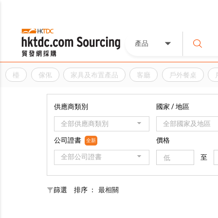
產品
檯
傢俬
家具及布置產品
客廳
戶外餐桌
供應商類別
國家 / 地區
全部供應商類別
全部國家及地區
公司證書
價格
全新
全部公司證書
至
篩選
排序 ：
最相關