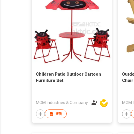
Children Patio Outdoor Cartoon
Outdo
Furniture Set
Chair
MGM Industries & Company
MGM I
查詢