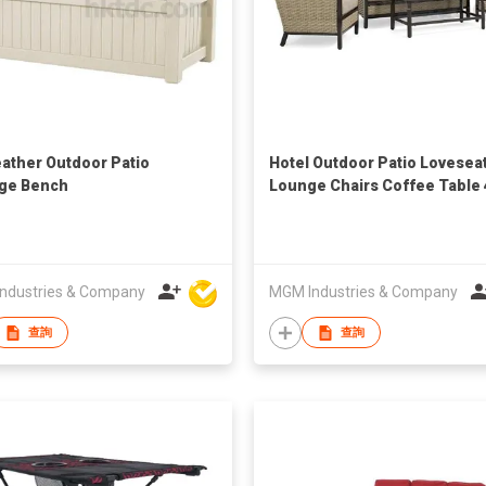
eather Outdoor Patio
Hotel Outdoor Patio Lovesea
ge Bench
Lounge Chairs Coffee Table 
Piece Wicker Patio Furniture
ndustries & Company
MGM Industries & Company
查詢
查詢