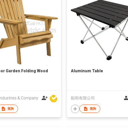
or Garden Folding Wood
Aluminum Table
ndustries & Company
顯和有限公司
查詢
查詢