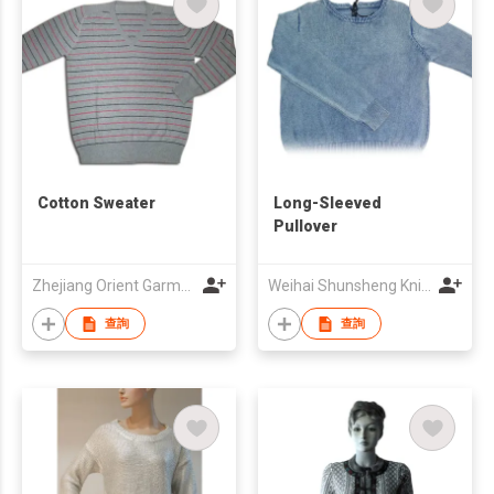
Cotton Sweater
Long-Sleeved
Pullover
Zhejiang Orient Garmtex I/E Co Ltd
Weihai Shunsheng Knitting Fashion Co., Ltd.
查詢
查詢