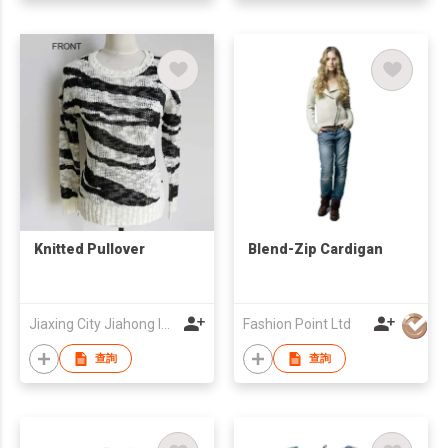
Knitted Pullover
Blend-Zip Cardigan
Jiaxing City Jiahong Import and Export Co., Ltd
Fashion Point Ltd
查詢
查詢