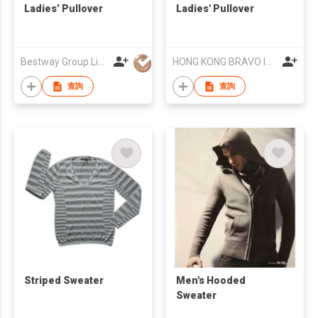
Ladies’ Pullover
Ladies' Pullover
Bestway Group Limited
HONG KONG BRAVO INT'L TRADING LIMITED
查詢
查詢
Striped Sweater
Men's Hooded
Sweater