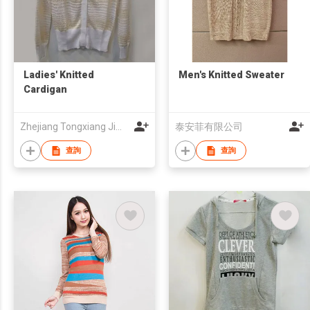
Ladies' Knitted
Men's Knitted Sweater
Cardigan
Zhejiang Tongxiang Jimtextile Knitting Garment Co., Ltd.
泰安菲有限公司
查詢
查詢