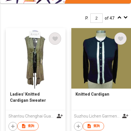
P.
of 47
Ladies' Knitted
Knitted Cardigan
Cardigan Sweater
Shantou Chenghai Guanhua Import and Export Trade Co., Ltd.
Suzhou Lichen Garments Co., Ltd.
查詢
查詢