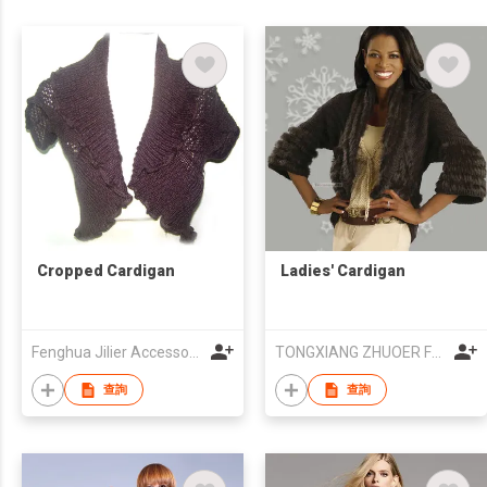
Cropped Cardigan
Ladies' Cardigan
Fenghua Jilier Accessories Co., Ltd.
TONGXIANG ZHUOER FUR & LEATHER PRODUCTS CO., LTD
查詢
查詢