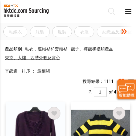
毛線衣
服裝
服裝
衣服
紡織品及服裝配
產品類別:
毛衣，連帽衫和套頭衫
襪子、褲襪和襪類產品
夾克、大褸、西裝外套及背心
篩選
排序 ：
最相關
搜尋結果：1111
P.
of 47