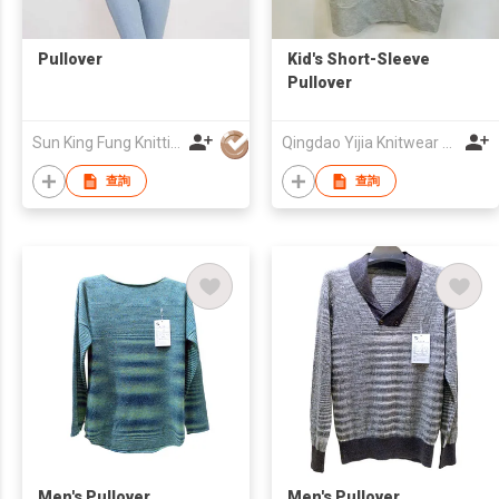
Pullover
Kid's Short-Sleeve
Pullover
Sun King Fung Knitting Factory Limited
Qingdao Yijia Knitwear & Home Textiles Imp. & Exp. Corp. Ltd
查詢
查詢
Men's Pullover
Men's Pullover