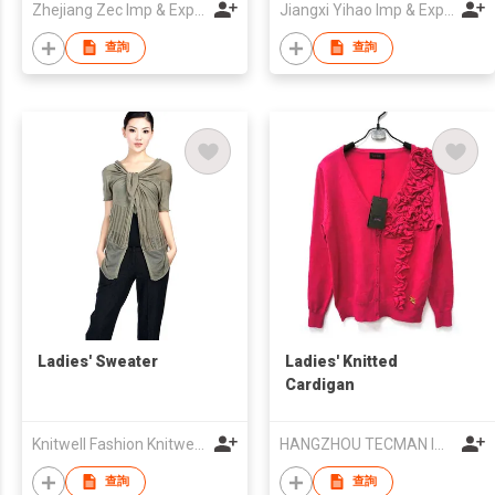
Zhejiang Zec Imp & Exp Co., Ltd.
Jiangxi Yihao Imp & Exp Co., Ltd.
查詢
查詢
Ladies' Sweater
Ladies' Knitted
Cardigan
Knitwell Fashion Knitwear Co., Ltd.
HANGZHOU TECMAN IMPORT AND EXPORT CO., LTD.
查詢
查詢