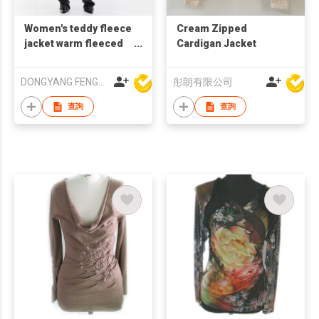
Women's teddy fleece
Cream Zipped
jacket warm fleeced
Cardigan Jacket
coat
DONGYANG FENGYUAN IMP. AND EXP. CO.,LTD.
彤朗有限公司
查詢
查詢