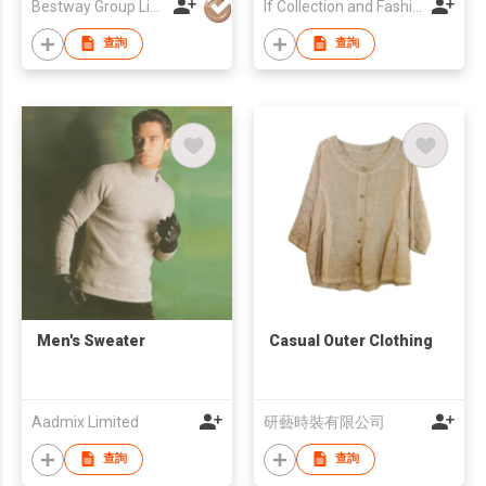
Bestway Group Limited
If Collection and Fashion Ltd
查詢
查詢
Men's Sweater
Casual Outer Clothing
Aadmix Limited
研藝時裝有限公司
查詢
查詢