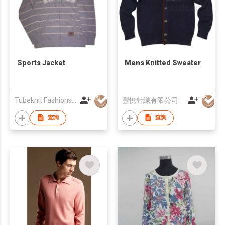
Sports Jacket
Mens Knitted Sweater
Tubeknit Fashions Limited
豐悅針織有限公司
查詢
查詢