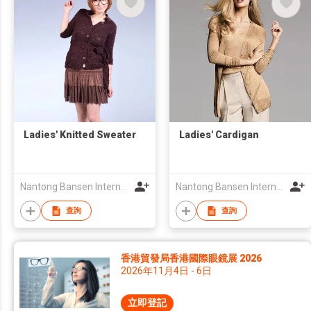
Ladies' Knitted Sweater
Ladies' Cardigan
Nantong Bansen International Trade Co.,Ltd
Nantong Bansen International Trade Co.,Ltd
查詢
查詢
香港貿發局香港國際眼鏡展 2026
2026年11月4日 - 6日
立即登記