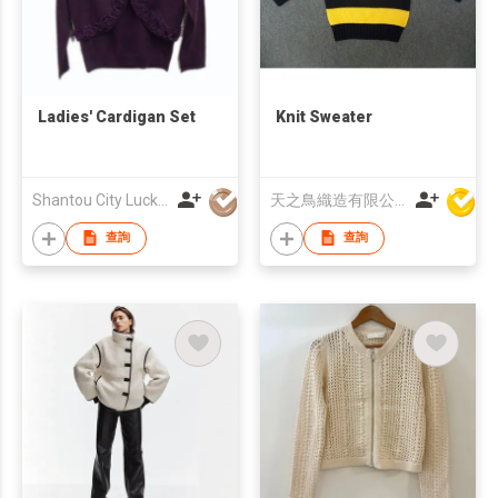
Ladies' Cardigan Set
Knit Sweater
Shantou City Lucky Fashion Factory Co Ltd
天之鳥織造有限公司
查詢
查詢