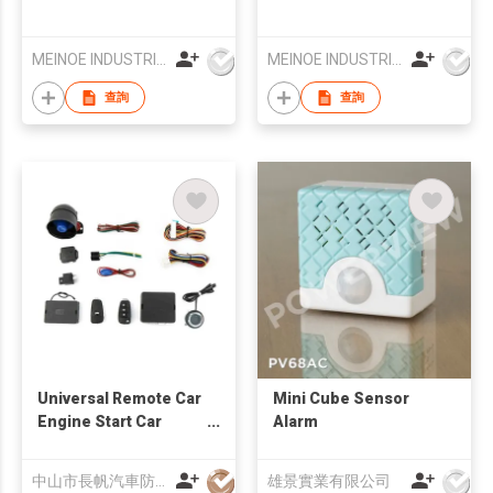
MEINOE INDUSTRIAL (HK) COMPANY LIMITED
MEINOE INDUSTRIAL (HK) COMPANY LIMITED
查詢
查詢
Universal Remote Car
Mini Cube Sensor
Engine Start Car
Alarm
Alarm System
中山市長帆汽車防盜器有限公司
雄景實業有限公司