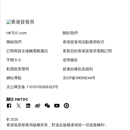
HKTDC.com
關於我們
聯絡我們
香港貿發局流動應用程式
訂閱商貿全接觸電郵通訊
更新您的香港貿發局電郵訂閱
字體大小
使用條款
私隱政策聲明
超連結條款及細則
網站導航
京ICP备09059244号
京公网安备 11010102003523号
關注 HKTDC
© 2026
香港貿易發展局版權所有，對違反版權者保留一切追索權利 。