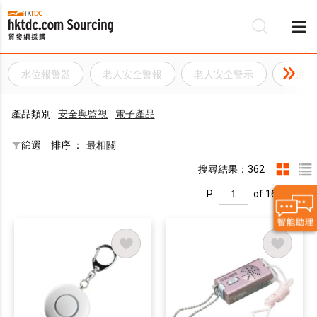
水位報警器
老人安全警報
老人安全警示
家庭報
產品類別:
安全與監視
電子產品
篩選
排序 ：
最相關
搜尋結果：362
P.
of 16