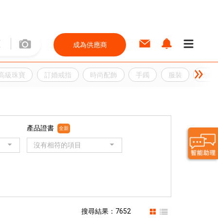
成為供應商
高級珠寶
訂婚戒指
時尚配飾
手鐲
服裝
紡織
產品證書
全新
沒有相符的項目
搜尋結果：7652