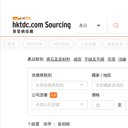
產品
珠寶
時尚首飾
時尚首飾
人造首飾
服裝珠寶
產品類別:
裸石及原材料
戒指
手鏈及手鐲
耳環
項鍊
供應商類別
國家 / 地區
全部供應商類別
全部國家及地區
公司證書
價格
全新
全部公司證書
至
篩選
排序 ：
最相關