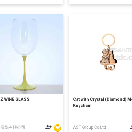
OZ WINE GLASS
Cat with Crystal (Diamond) M
Keychain
達國際有限公司
AST Group Co Ltd