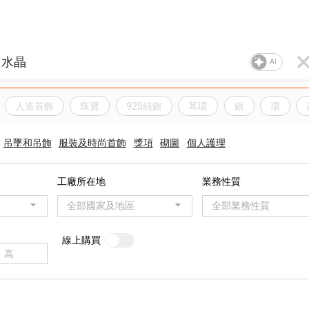
AI
人造首飾
珠寶
925純銀
耳環
銀
環
吊墜和吊飾
服裝及時尚首飾
獎項
砌圖
個人護理
工廠所在地
業務性質
全部國家及地區
全部業務性質
線上購買