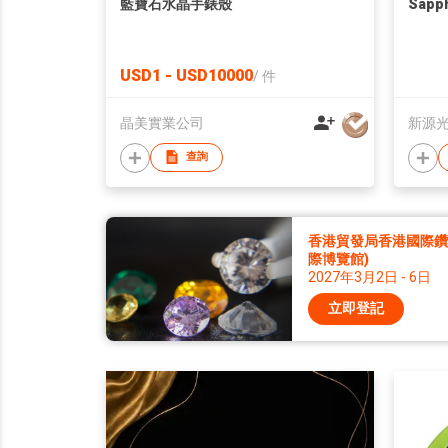
藍寶石水晶手錶殼
Sapph
USD1 - USD10000
/
件
晶美實業公司
新源
查詢
香港貿發局香港國際鑽石
際博覽館)
2027年3月2日 - 6日
立即登記