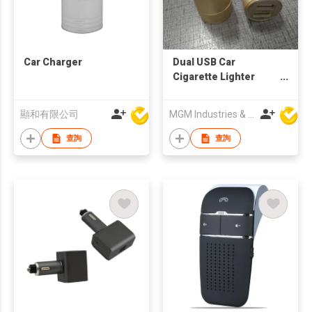
Car Charger
Dual USB Car
Cigarette Lighter
Plug Car Charger
顯和有限公司
MGM Industries & Company
查詢
查詢