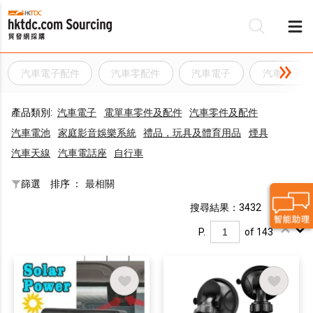
汽車電子配件
汽車零配件
汽車電子
汽車電子
產品類別:
汽車電子
電單車零件及配件
汽車零件及配件
汽車電池
家庭影音娛樂系統
禮品，玩具及體育用品
煙具
汽車天線
汽車電話座
自行車
篩選
排序 ：
最相關
搜尋結果：3432
P.
of 143