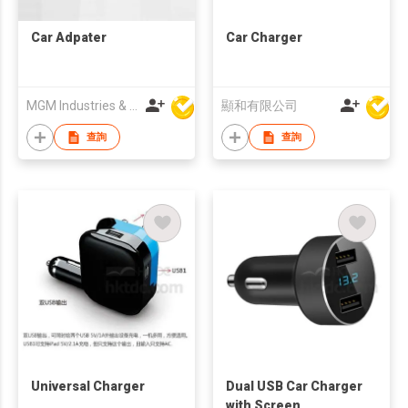
Car Adpater
Car Charger
MGM Industries & Company
顯和有限公司
查詢
查詢
Universal Charger
Dual USB Car Charger
with Screen