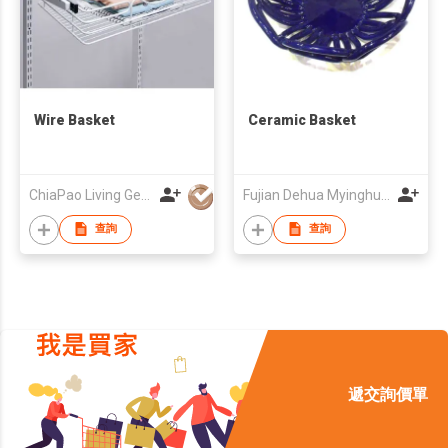
Wire Basket
Ceramic Basket
ChiaPao Living Gear Co., Ltd.
Fujian Dehua Myinghua Ceramics Co., Ltd.
查詢
查詢
遞交詢價單