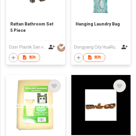
Rattan Bathroom Set
Hanging Laundry Bag
5 Piece
Ozer Plastik San ve Tic Ltd Sti
Dongyang City HuaRun Knitting Co.,Ltd
查詢
查詢