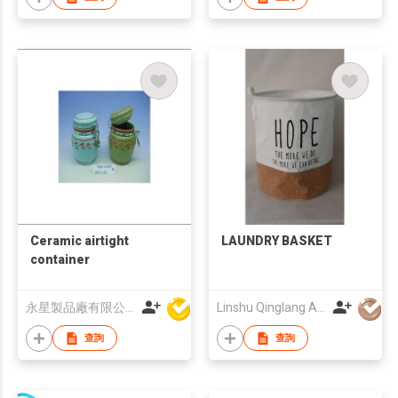
Ceramic airtight
LAUNDRY BASKET
container
永星製品廠有限公司
Linshu Qinglang Arts & Crafts Company Limited
查詢
查詢