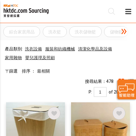
綜合家居用品
洗衣籃
洗衣儲物籃
儲物籃
產品類別:
洗衣設備
服裝和紡織機械
清潔化學品及設備
家用雜物
嬰兒護理及照顧
篩選
排序 ：
最相關
搜尋結果：478
P.
of 20