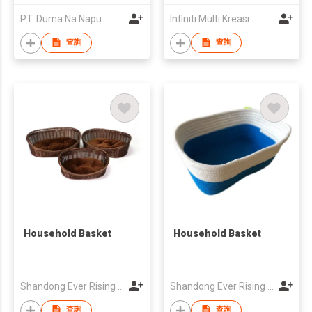
PT. Duma Na Napu
Infiniti Multi Kreasi
查詢
查詢
Household Basket
Household Basket
Shandong Ever Rising Import&Export Co., Ltd
Shandong Ever Rising Import&Export Co., Ltd
查詢
查詢