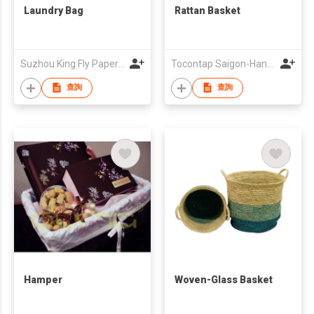
Laundry Bag
Rattan Basket
Suzhou King Fly Paper Products & Technology Co., Limited
Tocontap Saigon-Hanoi Branch
查詢
查詢
Hamper
Woven-Glass Basket