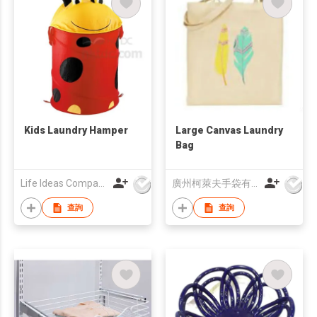
Kids Laundry Hamper
Large Canvas Laundry
Bag
Life Ideas Company Limited
廣州柯萊夫手袋有限公司
查詢
查詢