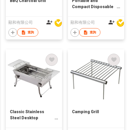
BBQ Charcoal Grill
Portable and
Compact Disposable
Barbecue Grill w/ 24
Pcs Charcoal Tablets
顯和有限公司
顯和有限公司
查詢
查詢
Classic Stainless
Camping Grill
Steel Desktop
Foldable BBQ