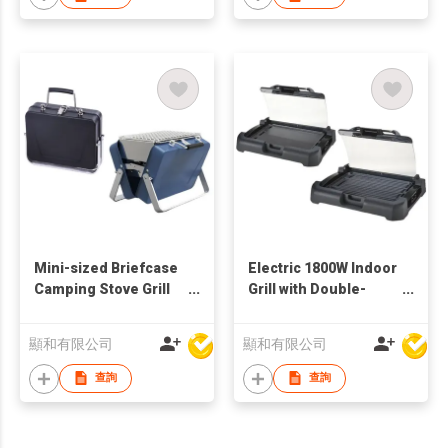
Mini-sized Briefcase
Electric 1800W Indoor
Camping Stove Grill
Grill with Double-
w/ Cooking Mesh
sided Grilling Grate
顯和有限公司
顯和有限公司
查詢
查詢