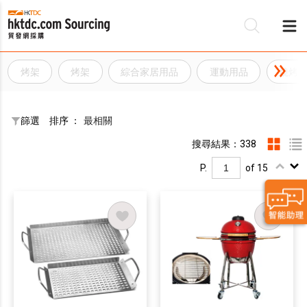
烤架
烤架
綜合家居用品
運動用品
燒烤
篩選
排序 ：
最相關
搜尋結果：338
P.
of 15