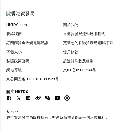
HKTDC.com
關於我們
聯絡我們
香港貿發局流動應用程式
訂閱商貿全接觸電郵通訊
更新您的香港貿發局電郵訂閱
字體大小
使用條款
私隱政策聲明
超連結條款及細則
網站導航
京ICP备09059244号
京公网安备 11010102003523号
關注 HKTDC
© 2026
香港貿易發展局版權所有，對違反版權者保留一切追索權利 。