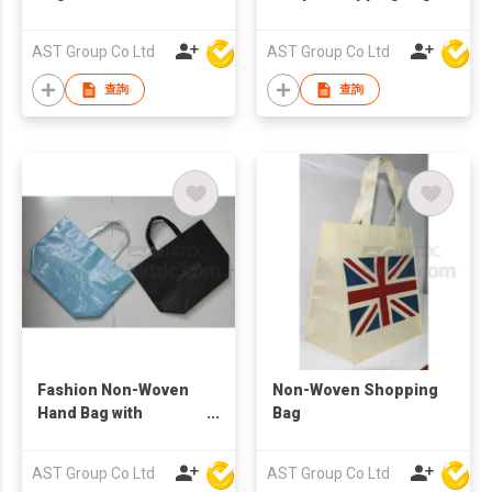
AST Group Co Ltd
AST Group Co Ltd
查詢
查詢
Fashion Non-Woven
Non-Woven Shopping
Hand Bag with
Bag
Printing
AST Group Co Ltd
AST Group Co Ltd