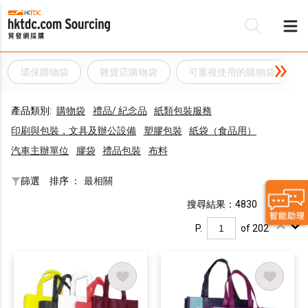
環保購物袋
雜貨店購物袋
可重複使用的購物袋
產品類別:
購物袋
禮品/ 紀念品
紙類包裝服務
印刷與包裝，文具及辦公設備
塑膠包裝
紙袋（食品用）
汽車主辦單位
膠袋
禮品包裝
布料
篩選
排序 ：
最相關
搜尋結果：4830
P.
of 202