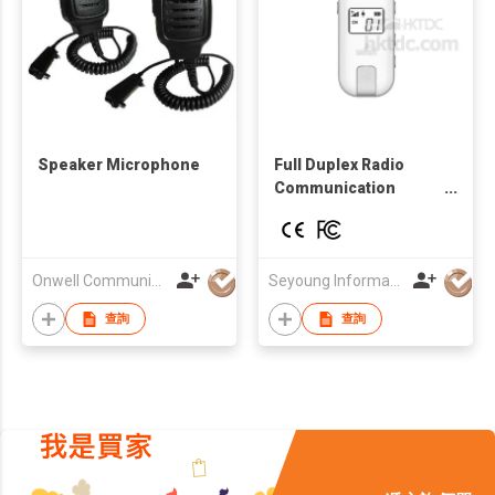
Speaker Microphone
Full Duplex Radio
Communication
System(2.4GHz)
Onwell Communication Limited
Seyoung Information & Telecommunication Co., Ltd.
查詢
查詢