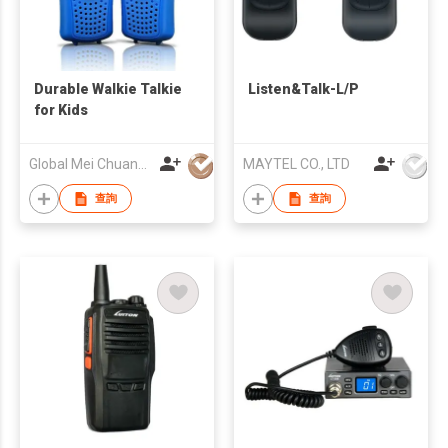
Durable Walkie Talkie
Listen&Talk-L/P
for Kids
Global Mei Chuang Co., Limited
MAYTEL CO., LTD
查詢
查詢