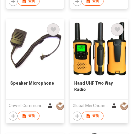
查詢
查詢
Speaker Microphone
Hand UHF Two Way
Radio
Onwell Communication Limited
Global Mei Chuang Co., Limited
查詢
查詢