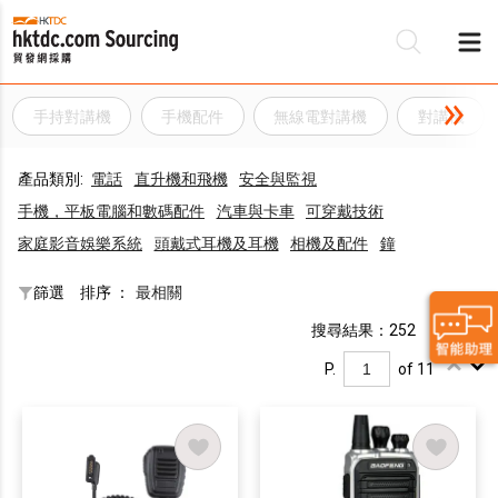
手持對講機
手機配件
無線電對講機
對講機
產品類別:
電話
直升機和飛機
安全與監視
手機，平板電腦和數碼配件
汽車與卡車
可穿戴技術
家庭影音娛樂系統
頭戴式耳機及耳機
相機及配件
鐘
篩選
排序 ：
最相關
搜尋結果：252
P.
of 11