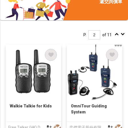
遞交詢價單
P.
of 11
Walkie Talkie for Kids
OmniTour Guiding
System
Free Talker (HK) Development Company Limited
奕傑電子股份有限公司