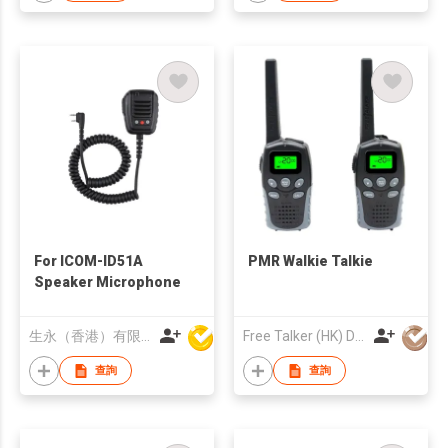
For ICOM-ID51A
PMR Walkie Talkie
Speaker Microphone
生永（香港）有限公司
Free Talker (HK) Development Company Limited
查詢
查詢