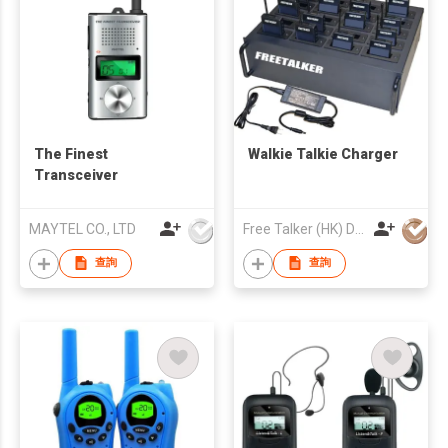
The Finest
Walkie Talkie Charger
Transceiver
MAYTEL CO., LTD
Free Talker (HK) Development Company Limited
查詢
查詢