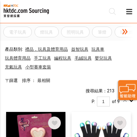
電子玩具
燈玩具
照明玩具
筆燈
玩具燈
產品類別:
禮品，玩具及體育用品
益智玩具
玩具車
玩具體育用品
手工玩具
編程玩具
毛絨玩具
嬰兒玩具
充氣玩具
小型賽車套裝
篩選
排序 ：
最相關
搜尋結果：213
P.
of 9