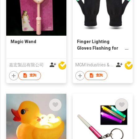
Magic Wand
Finger Lighting
Gloves Flashing for
Rave Party
嘉宏製品有限公司
MGM Industries & Company
查詢
查詢