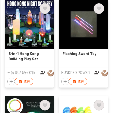
8-in-1 Hong Kong
Flashing Sword Toy
Building Play Set
永貿產品製作有限公司
HUNDRED POWER IND LTD
查詢
查詢