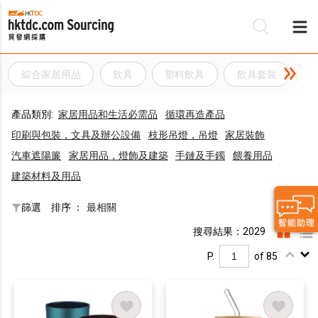
綜合家居用品
飲具
塑料飲具
飲具套裝
產品類別:
家居用品和生活必需品
循環再造產品
印刷與包裝，文具及辦公設備
枝形吊燈，吊燈
家居裝飾
汽車遮陽簾
家居用品，燈飾及建築
手鏈及手鐲
餵養用品
建築材料及用品
篩選
排序 ：
最相關
搜尋結果：2029
P.
of 85