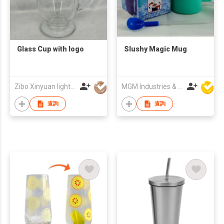
Glass Cup with logo
Slushy Magic Mug
Zibo Xinyuan light products co., ltd
MGM Industries & Company
查詢
查詢