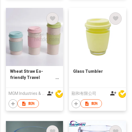
Wheat Straw Eo-
Glass Tumbler
friendly Travel
Coffee Mug
MGM Industries & Company
顯和有限公司
查詢
查詢