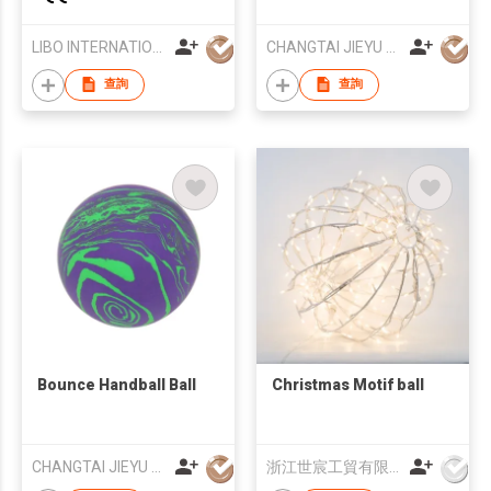
Foam Bumper
LIBO INTERNATIONAL CO.,LTD
CHANGTAI JIEYU SPORTS EQUIPMENT CO., LTD.
查詢
查詢
Bounce Handball Ball
Christmas Motif ball
CHANGTAI JIEYU SPORTS EQUIPMENT CO., LTD.
浙江世宸工貿有限公司