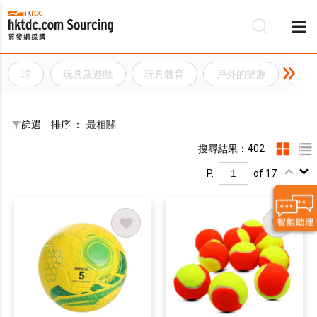
球
玩具及遊戲
玩具體育
戶外的樂趣
戶
篩選
排序 ：
最相關
搜尋結果：402
P.
of 17