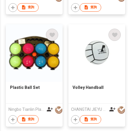
查詢
查詢
Plastic Ball Set
Volley Handball
Ningbo Tianlin Plastic Co., Ltd
CHANGTAI JIEYU SPORTS EQUIPMENT CO., LTD.
查詢
查詢