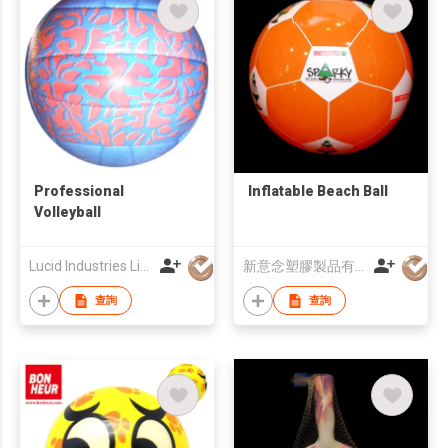
Professional
Inflatable Beach Ball
Volleyball
Lucid Industries Limited
新意念塑膠製品有限公司
查詢
查詢