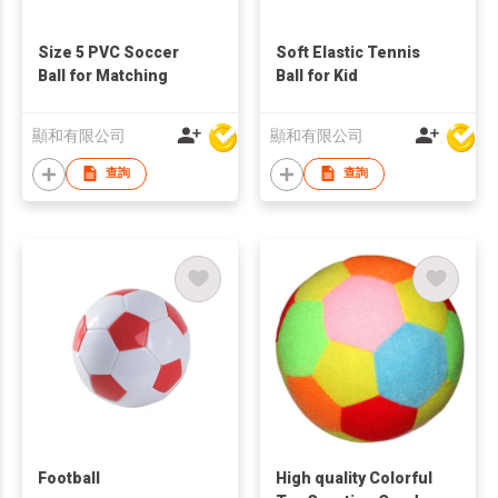
Size 5 PVC Soccer
Soft Elastic Tennis
Ball for Matching
Ball for Kid
顯和有限公司
顯和有限公司
查詢
查詢
Football
High quality Colorful