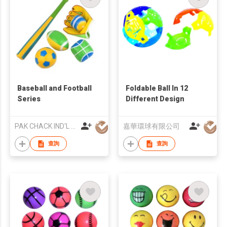
Baseball and Football
Foldable Ball In 12
Series
Different Design
PAK CHACK IND'L CO
嘉華環球有限公司
查詢
查詢