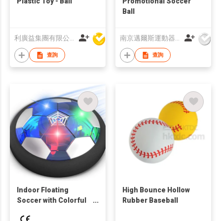
Plastic Toy - Ball
Promotional Soccer
Ball
利廣益集團有限公司
南京邁爾斯運動器材有限公司
查詢
查詢
Indoor Floating
High Bounce Hollow
Soccer with Colorful
Rubber Baseball
LED Light and Soft