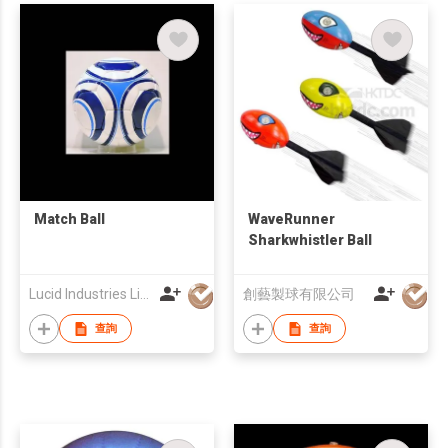
Match Ball
WaveRunner
Sharkwhistler Ball
Lucid Industries Limited
創藝製球有限公司
查詢
查詢