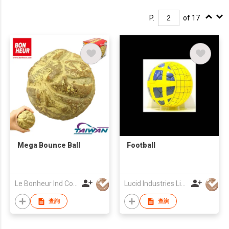
P.
of 17
Mega Bounce Ball
Football
Le Bonheur Ind Corp
Lucid Industries Limited
查詢
查詢