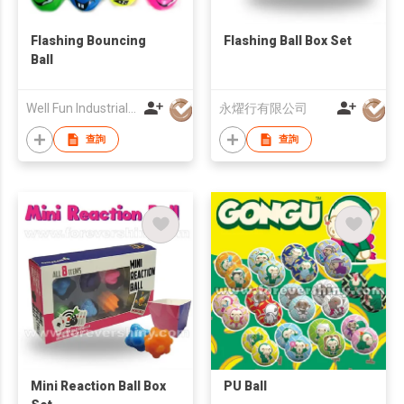
Flashing Bouncing
Flashing Ball Box Set
Ball
Well Fun Industrial Ltd
永燿行有限公司
查詢
查詢
Mini Reaction Ball Box
PU Ball