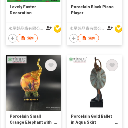
Lovely Easter
Porcelain Black Piano
Decoration
Player
永星製品廠有限公司
永星製品廠有限公司
查詢
查詢
Porcelain Small
Porcelain Gold Ballet
Orange Elephant with
in Aqua Skirt