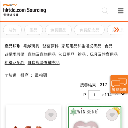
裝飾
贈品
免費贈品
免費紀念品
家具及
產品類別:
毛絨玩具
醫藥原料
家居用品和生活必需品
食品
遊樂場設備
寵物及寵物用品
節日用品
禮品，玩具及體育用品
相機及配件
健康與營養補充品
篩選
排序 ：
最相關
搜尋結果：317
P.
of 14