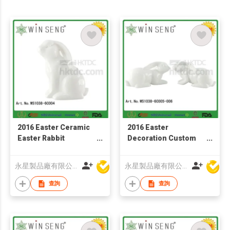
2016 Easter Ceramic
2016 Easter
Easter Rabbit
Decoration Custom
Figurines Easter
Cute Funny Ceramic
Rabbit
Easter Rabbit
永星製品廠有限公司
永星製品廠有限公司
Figurines
查詢
查詢