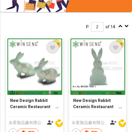
P.
of 14
New Design Rabbit
New Design Rabbit
Ceramic Restaurant
Ceramic Restaurant
Interior Decoration
Interior Decoration
Design
Design
永星製品廠有限公司
永星製品廠有限公司