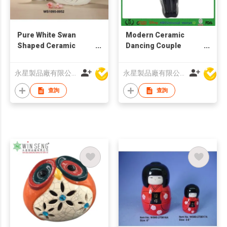
Pure White Swan
Modern Ceramic
Shaped Ceramic
Dancing Couple
Wedding Decorative
Crafts
Crafts/Ceramic Art
永星製品廠有限公司
永星製品廠有限公司
Minds Crafts For
Couples
查詢
查詢