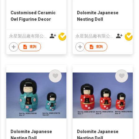
Customised Ceramic
Dolomite Japanese
Owl Figurine Decor
Nesting Doll
永星製品廠有限公司
永星製品廠有限公司
查詢
查詢
Dolomite Japanese
Dolomite Japanese
Nesting Doll
Nesting Doll