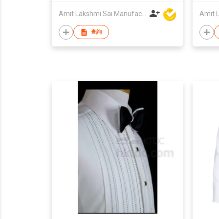
Amit Lakshmi Sai Manufacturing
查詢