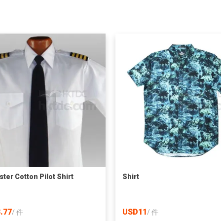
ster Cotton Pilot Shirt
Shirt
.77
USD11
/
件
/
件