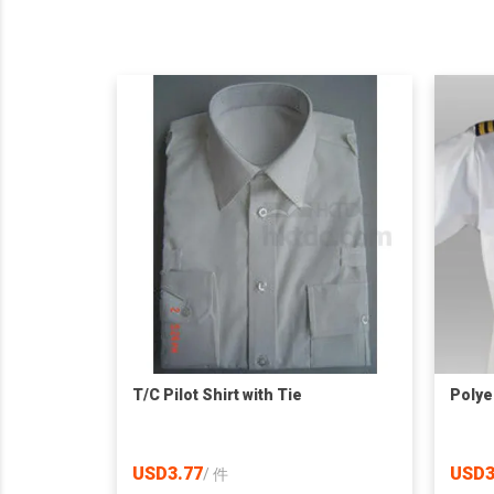
T/C Pilot Shirt with Tie
Polye
USD3.77
USD3
/
件