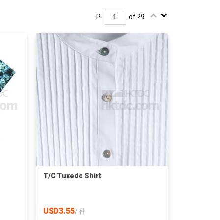
P.
of 29
T/C Tuxedo Shirt
USD3.55
/
件