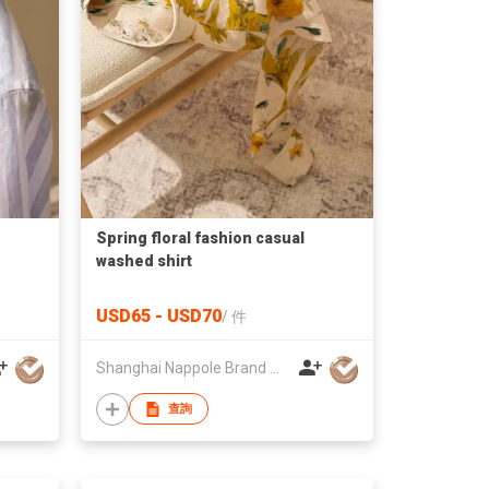
Spring floral fashion casual
washed shirt
USD65 - USD70
/
件
Shanghai Nappole Brand Management Co.,Ltd
查詢