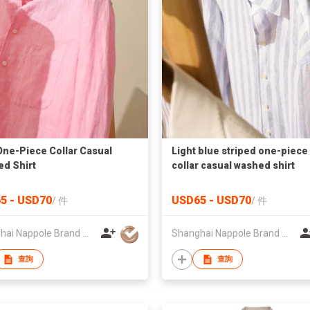
One-Piece Collar Casual
Light blue striped one-piece
d Shirt
collar casual washed shirt
5 - USD70
USD65 - USD70
/
件
/
件
Shanghai Nappole Brand Management Co.,Ltd
Shanghai Nappole Brand Management Co.,Ltd
查詢
查詢