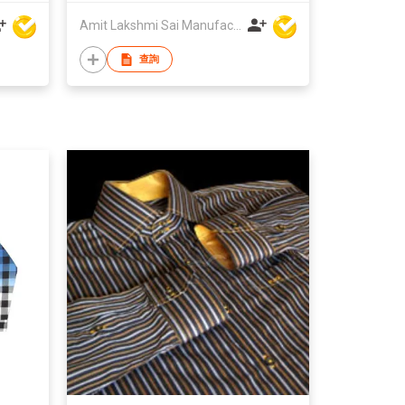
Amit Lakshmi Sai Manufacturing
查詢