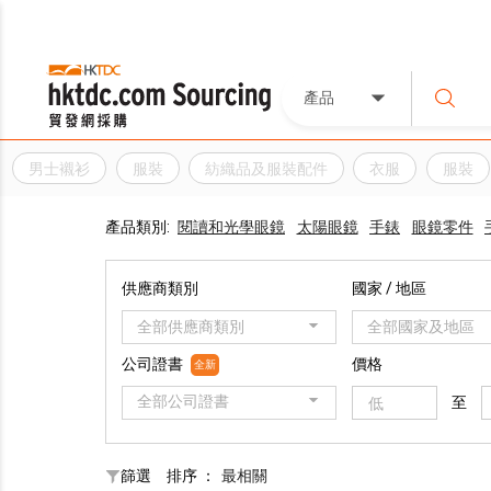
產品
男士襯衫
服裝
紡織品及服裝配件
衣服
服裝
產品類別:
閱讀和光學眼鏡
太陽眼鏡
手錶
眼鏡零件
供應商類別
國家 / 地區
全部供應商類別
全部國家及地區
公司證書
價格
全新
全部公司證書
至
篩選
排序 ：
最相關