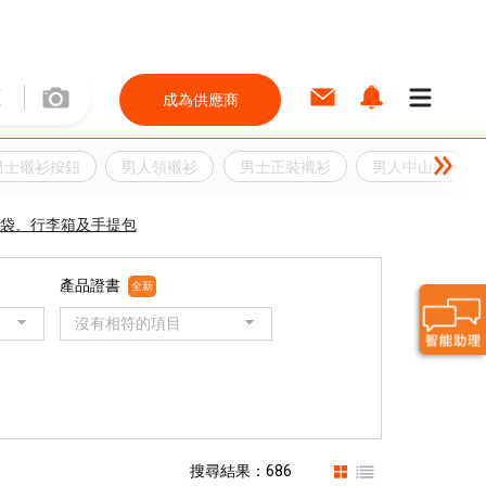
成為供應商
男士襯衫按鈕
男人領襯衫
男士正裝襯衫
男人中山裝
袋、行李箱及手提包
產品證書
全新
沒有相符的項目
搜尋結果：686