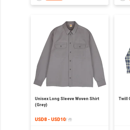
Unisex Long Sleeve Woven Shirt
Twill 
(Grey)
USD8 - USD10
/
件