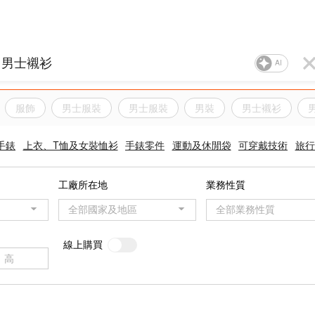
AI
服飾
男士服裝
男士服裝
男裝
男士襯衫
手錶
上衣、T恤及女裝恤衫
手錶零件
運動及休閒袋
可穿戴技術
旅行
工廠所在地
業務性質
全部國家及地區
全部業務性質
線上購買