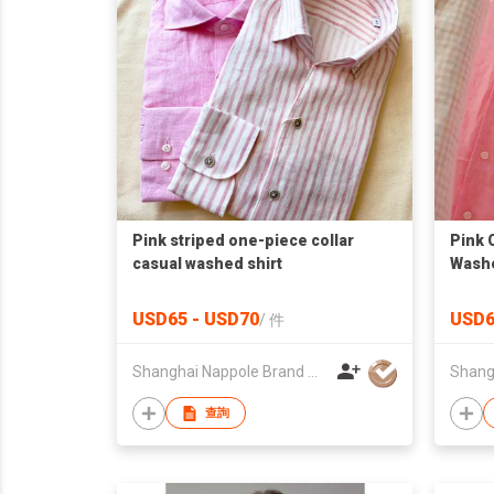
Pink striped one-piece collar
Pink 
casual washed shirt
Washe
USD65 - USD70
USD6
/
件
Shanghai Nappole Brand Management Co.,Ltd
查詢