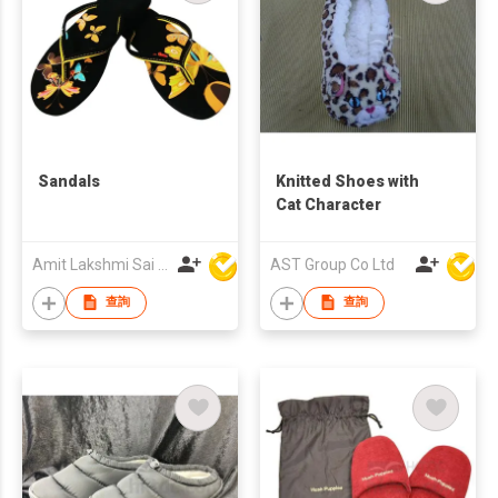
Sandals
Knitted Shoes with
Cat Character
Amit Lakshmi Sai Manufacturing
AST Group Co Ltd
查詢
查詢