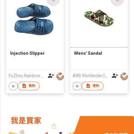
Injection Slipper
Mens' Sandal
FuZhou Rainbow Plastic Co., Ltd.
ARB Worldwide Corp SDN BHD
查詢
查詢