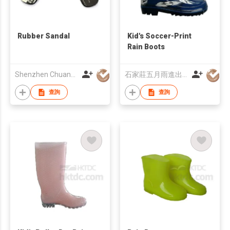
Rubber Sandal
Kid's Soccer-Print
Rain Boots
Shenzhen Chuang Xin Hai Craft Product Co., Ltd.
石家莊五月雨進出口有限公司
查詢
查詢