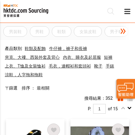
男裝鞋
男鞋
鞋類
女裝皮鞋
男子鞋
產品類別:
鞋類及配飾
牛仔褲，褲子和長褲
夾克、大褸、西裝外套及背心
內衣、睡衣及起居服
短褲
上衣、T恤及女裝恤衫
毛衣，連帽衫和套頭衫
靴子
手錶
涼鞋，人字拖和拖鞋
篩選
排序 ：
最相關
搜尋結果：352
P.
of 15