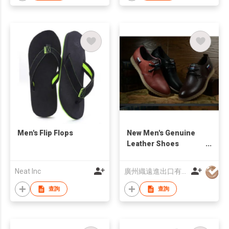
Men's Flip Flops
New Men's Genuine
Leather Shoes
Business Shoes
Leisure Shoes
Neat Inc
廣州織遠進出口有限公司
查詢
查詢