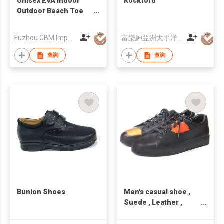
Unisex EVA Indoor
Rockford
Outdoor Beach Toe
Protecting Clog
Fuzhou CBM Import & Export Company Limited
富樂紳亞洲太平洋有限公司
查詢
查詢
Bunion Shoes
Men's casual shoe ,
Suede , Leather ,
handcraft, Made in
Taiwan,Unisex