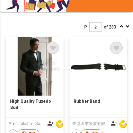
P.
of 283
High Quality Tuxedo
Rubber Band
Suit
Amit Lakshmi Sai Manufacturing
香港興業發展有限公司