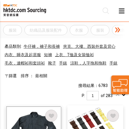
服裝
紡織品及服裝配件
衣服
服裝
服飾
產品類別:
牛仔褲，褲子和長褲
夾克、大褸、西裝外套及背心
內衣、睡衣及起居服
短褲
上衣、T恤及女裝恤衫
毛衣，連帽衫和套頭衫
靴子
手錶
涼鞋，人字拖和拖鞋
手錶
篩選
排序 ：
最相關
搜尋結果：6783
P.
of 283