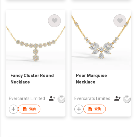
Fancy Cluster Round
Pear Marquise
Necklace
Necklace
Evercarats Limited
Evercarats Limited
查詢
查詢