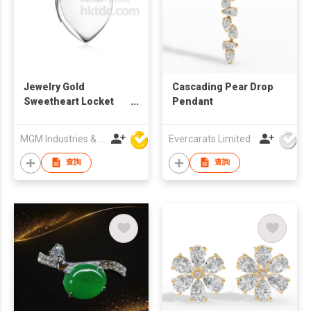
Jewelry Gold
Cascading Pear Drop
Sweetheart Locket
Pendant
Necklace
MGM Industries & Company
Evercarats Limited
查詢
查詢