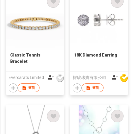
Classic Tennis
18K Diamond Earring
Bracelet
Evercarats Limited
採駿珠寶有限公司
查詢
查詢