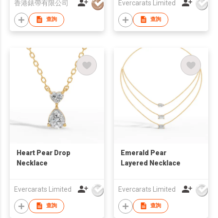
香港錶帶有限公司
Evercarats Limited
查詢
查詢
Heart Pear Drop
Emerald Pear
Necklace
Layered Necklace
Evercarats Limited
Evercarats Limited
查詢
查詢