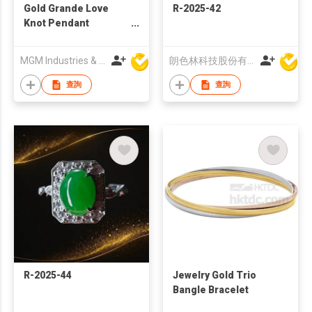
Gold Grande Love
R-2025-42
Knot Pendant
Necklace
MGM Industries & Company
朗色林科技股份有限公司
查詢
查詢
R-2025-44
Jewelry Gold Trio
Bangle Bracelet