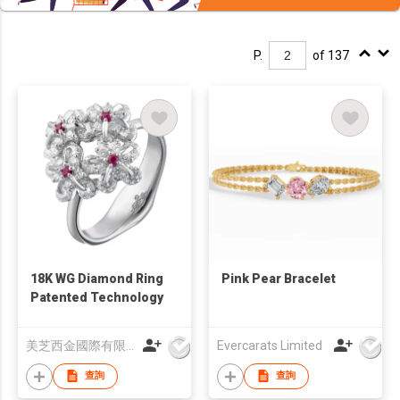
P.
of 137
18K WG Diamond Ring
Pink Pear Bracelet
Patented Technology
美芝西金國際有限公司
Evercarats Limited
查詢
查詢