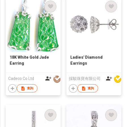
18K White Gold Jade
Ladies' Diamond
Earring
Earrings
Cadeco Co Ltd
採駿珠寶有限公司
查詢
查詢