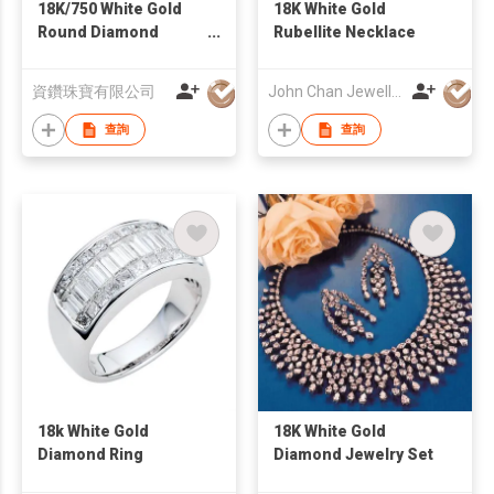
18K/750 White Gold
18K White Gold
Round Diamond
Rubellite Necklace
Bracelet
資鑽珠寶有限公司
John Chan Jewellery Ltd
查詢
查詢
18k White Gold
18K White Gold
Diamond Ring
Diamond Jewelry Set