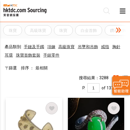
珠寶
高級珠寶
珠寶
白金首飾
鑽石首飾
產品類別:
手鏈及手鐲
項鍊
高級珠寶
吊墜和吊飾
戒指
胸針
耳環
珠寶首飾套裝
手錶零件
篩選
排序 ：
最相關
搜尋結果：3288
P.
of 137