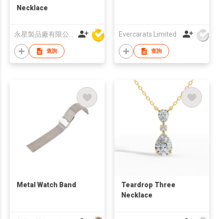
Necklace
永星製品廠有限公司
Evercarats Limited
查詢
查詢
Metal Watch Band
Teardrop Three
Necklace