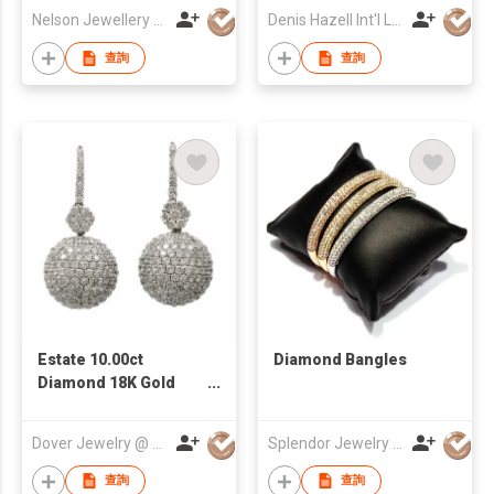
Nelson Jewellery Arts Co., Ltd.
Denis Hazell Int'l Ltd
查詢
查詢
Estate 10.00ct
Diamond Bangles
Diamond 18K Gold
Bead Ball Dangle
Earrings 11.6 Grams
Dover Jewelry @ Antique
Splendor Jewelry Limited
查詢
查詢