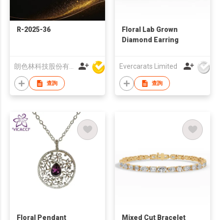
R-2025-36
Floral Lab Grown
Diamond Earring
朗色林科技股份有限公司
Evercarats Limited
查詢
查詢
Floral Pendant
Mixed Cut Bracelet