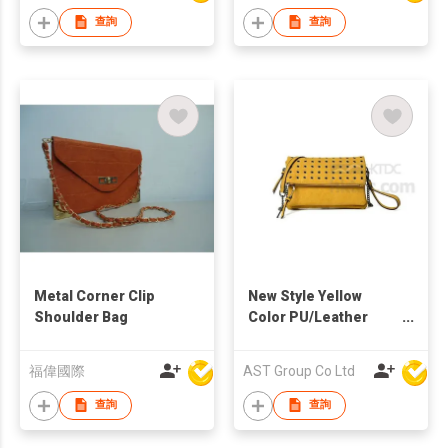
查詢
查詢
Metal Corner Clip
New Style Yellow
Shoulder Bag
Color PU/Leather
Fashion Lady Bag
福偉國際
AST Group Co Ltd
查詢
查詢