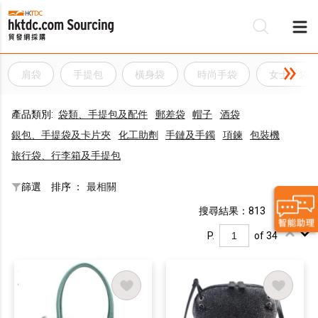
肩袋
手提包
橫身袋
時尚手袋
女士手袋
產品類別:
袋類、手提包及配件
郵差袋
帽子
酒袋
銀包、手提袋及卡片夾
化工助劑
手鏈及手鐲
項鍊
包裝機
旅行袋、行李箱及手提包
篩選
排序 ：
最相關
搜尋結果：813
P.
of 34