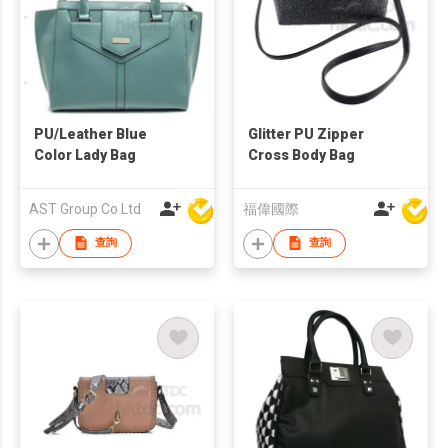
PU/Leather Blue
Glitter PU Zipper
Color Lady Bag
Cross Body Bag
AST Group Co Ltd
福偉國際
查詢
查詢