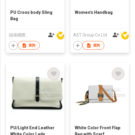
PU Cross body Sling
Women's Handbag
Bag
福偉國際
AST Group Co Ltd
查詢
查詢
PU/Light End Leather
White Color Front Flap
White Color Lady
Bag with Scarf