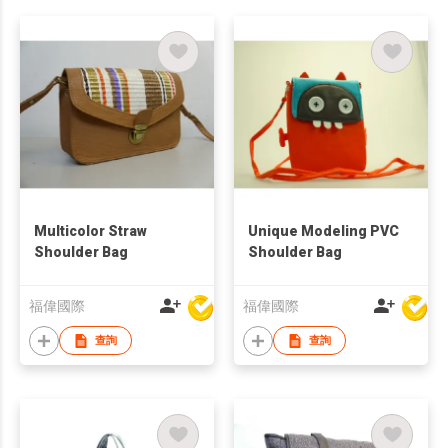
Multicolor Straw
Unique Modeling PVC
Shoulder Bag
Shoulder Bag
福偉國際
福偉國際
查詢
查詢