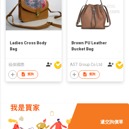
Ladies Cross Body
Brown PU Leather
Bag
Bucket Bag
福偉國際
AST Group Co Ltd
查詢
查詢
遞交詢價單