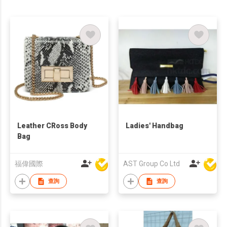
Leather CRoss Body
Ladies' Handbag
Bag
福偉國際
AST Group Co Ltd
查詢
查詢