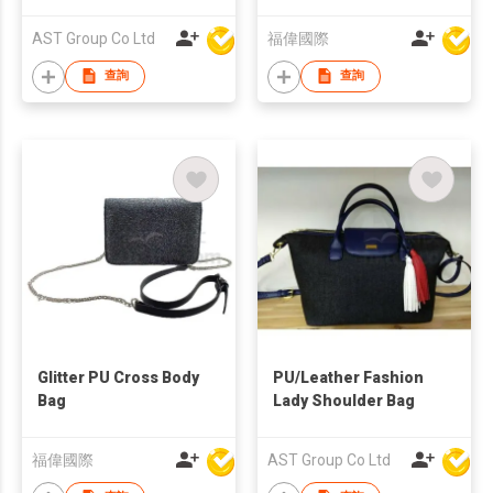
PU/Leather Fashion
Lady Shoulder Bag
AST Group Co Ltd
福偉國際
查詢
查詢
Glitter PU Cross Body
PU/Leather Fashion
Bag
Lady Shoulder Bag
福偉國際
AST Group Co Ltd