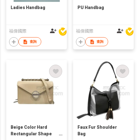
Ladies Handbag
PU Handbag
福偉國際
福偉國際
查詢
查詢
Beige Color Hard
Faux Fur Shoulder
Rectangular Shape
Bag