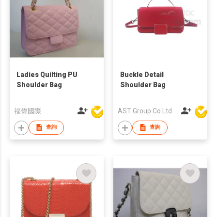
Ladies Quilting PU
Buckle Detail
Shoulder Bag
Shoulder Bag
福偉國際
AST Group Co Ltd
查詢
查詢