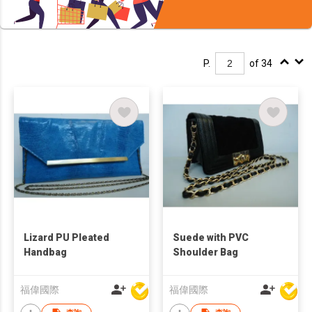
P.
of 34
Lizard PU Pleated
Suede with PVC
Handbag
Shoulder Bag
福偉國際
福偉國際