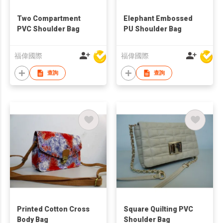
Two Compartment
Elephant Embossed
PVC Shoulder Bag
PU Shoulder Bag
福偉國際
福偉國際
查詢
查詢
Printed Cotton Cross
Square Quilting PVC
Body Bag
Shoulder Bag