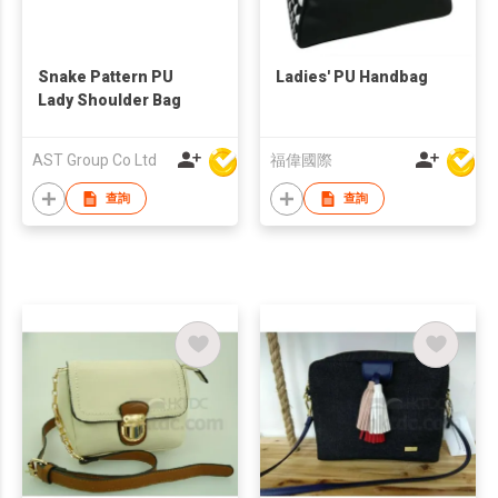
Snake Pattern PU
Ladies' PU Handbag
Lady Shoulder Bag
AST Group Co Ltd
福偉國際
查詢
查詢