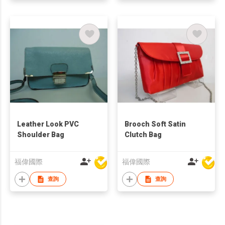
Leather Look PVC
Brooch Soft Satin
Shoulder Bag
Clutch Bag
福偉國際
福偉國際
查詢
查詢