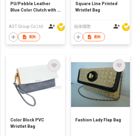
PU/Pebble Leather
Square Line Printed
Blue Color Clutch with
Wristlet Bag
Adjustable Strap
AST Group Co Ltd
福偉國際
查詢
查詢
Color Block PVC
Fashion Lady Flap Bag
Wristlet Bag