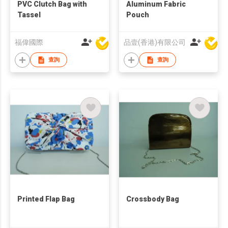
PVC Clutch Bag with
Aluminum Fabric
Tassel
Pouch
福偉國際
品壹(香港)有限公司
查詢
查詢
Printed Flap Bag
Crossbody Bag