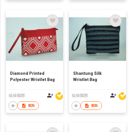
Diamond Printed
Shantung Silk
Polyester Wristlet Bag
Wristlet Bag
福偉國際
福偉國際
查詢
查詢