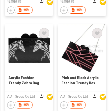
福偉國際
福偉國際
查詢
查詢
Acrylic Fashion
Pink and Black Acrylic
Trendy Zebra Bag
Fashion Trendy Box
AST Group Co Ltd
AST Group Co Ltd
查詢
查詢