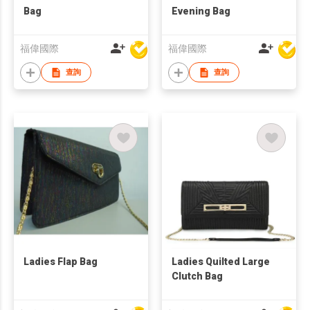
Bag
Evening Bag
福偉國際
福偉國際
查詢
查詢
Ladies Flap Bag
Ladies Quilted Large
Clutch Bag