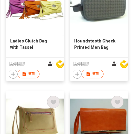
Ladies Clutch Bag
Houndstooth Check
with Tassel
Printed Men Bag
福偉國際
福偉國際
查詢
查詢