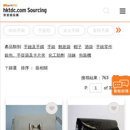
時尚手袋
手提包
女士手袋
女性手袋
皮
產品類別:
手鏈及手鐲
手錶
郵差袋
帽子
酒袋
手錶零件
銀包、手提袋及卡片夾
化工助劑
項鍊
包裝機
篩選
排序 ：
最相關
搜尋結果：763
P.
of 32