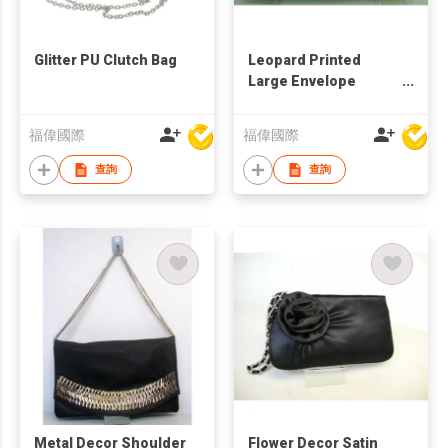
Glitter PU Clutch Bag
Leopard Printed
Large Envelope
Clutch
福偉國際
福偉國際
查詢
查詢
Metal Decor Shoulder
Flower Decor Satin