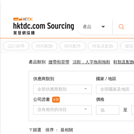
產品
設計師帶
時尚配飾
時尚配件
時裝及配飾
服裝
產品類別:
腰帶和背帶
涼鞋，人字拖和拖鞋
鞋類及配
供應商類別
國家 / 地區
全部供應商類別
全部國家及地區
公司證書
價格
全新
沒有相符的項目
至
篩選
排序 ：
最相關