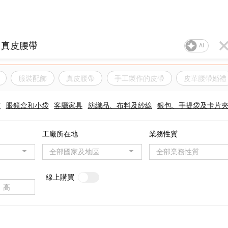
AI
服裝配飾
真皮腰帶
手工製作的皮帶
皮革腰帶婚禮
飾
眼鏡盒和小袋
客廳家具
紡織品、布料及紗線
銀包、手提袋及卡片
工廠所在地
業務性質
全部國家及地區
全部業務性質
線上購買