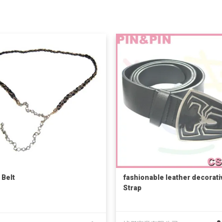
 Belt
fashionable leather decorati
Strap