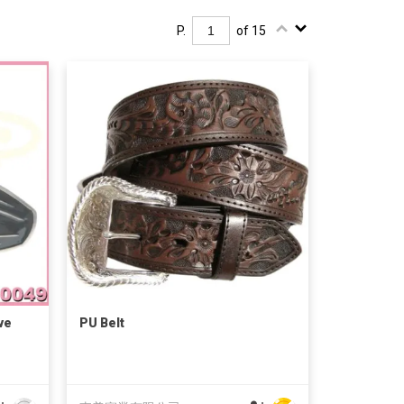
P.
of 15
ve
PU Belt