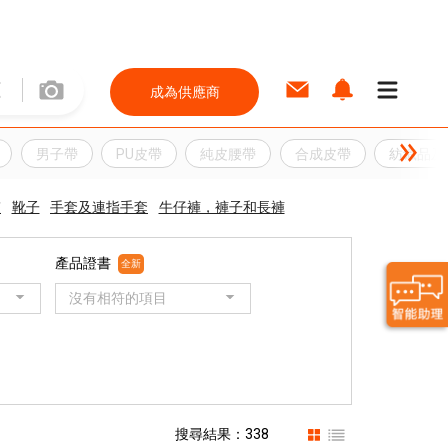
成為供應商
男子帶
PU皮帶
純皮腰帶
合成皮帶
紡織品及
夾
靴子
手套及連指手套
牛仔褲，褲子和長褲
產品證書
全新
沒有相符的項目
搜尋結果：338