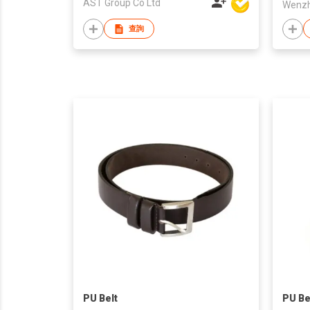
AST Group Co Ltd
Wenzho
查詢
PU Belt
PU Be