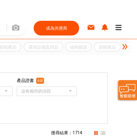
成為供應商
節能產品
環保設備及用品
綠色能源
節能產品
點燈
產品證書
全新
沒有相符的項目
搜尋結果：1714