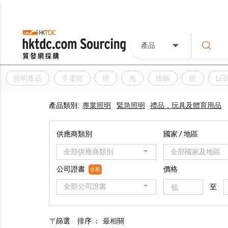
產品
照明產品
手電筒
燈
光
燈飾
燈
LE
產品類別:
專業照明
緊急照​​明
禮品，玩具及體育用品
供應商類別
國家 / 地區
全部供應商類別
全部國家及地區
公司證書
價格
全新
全部公司證書
至
篩選
排序 ：
最相關