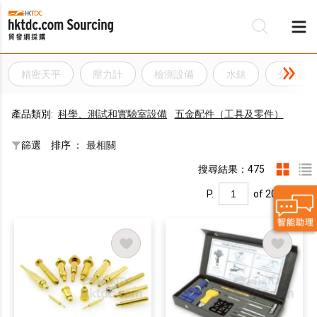
精密天平
壓力計
檢測設備
水錶
分析診
產品類別:
科學、測試和實驗室設備
五金配件（工具及零件）
篩選
排序 ：
最相關
搜尋結果：475
P.
of 20