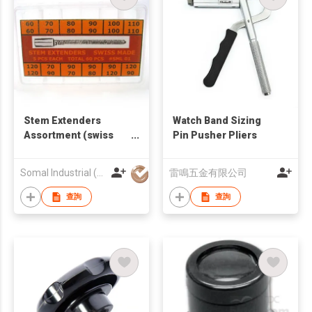
Stem Extenders
Watch Band Sizing
Assortment (swiss
Pin Pusher Pliers
made)
Somal Industrial (HK) Ltd
雷鳴五金有限公司
查詢
查詢