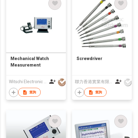
Mechanical Watch
Screwdriver
Measurement
Witschi Electronic Asia Ltd
聯力香港實業有限公司
查詢
查詢