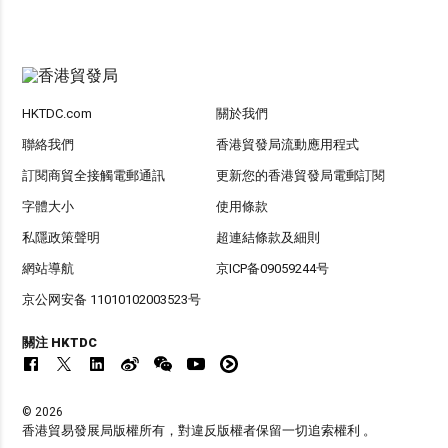
HKTDC.com
關於我們
聯絡我們
香港貿發局流動應用程式
訂閱商貿全接觸電郵通訊
更新您的香港貿發局電郵訂閱
字體大小
使用條款
私隱政策聲明
超連結條款及細則
網站導航
京ICP备09059244号
京公网安备 11010102003523号
關注 HKTDC
© 2026
香港貿易發展局版權所有，對違反版權者保留一切追索權利 。