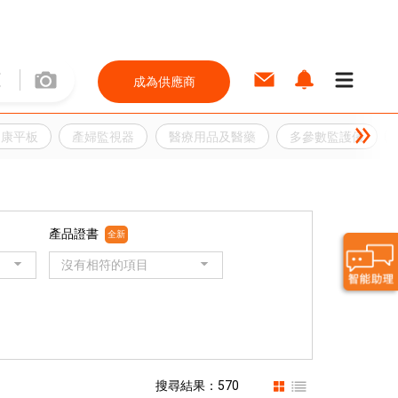
成為供應商
健康平板
產婦監視器
醫療用品及醫藥
多參數監護儀
產品證書
全新
沒有相符的項目
搜尋結果：570