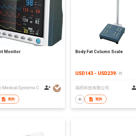
nt Monitor
Body Fat Column Scale
USD143 - USD239
/
件
Contec Medical Systems Co., Ltd
福田科技有限公司
查詢
查詢