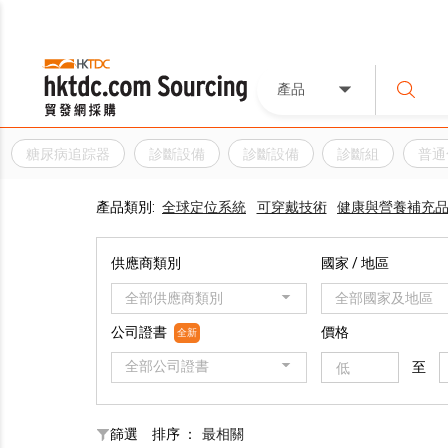
產品
糖尿病追踪器
診斷設備
診斷設備
診斷組
普通
產品類別:
全球定位系統
可穿戴技術
健康與營養補充
供應商類別
國家 / 地區
全部供應商類別
全部國家及地區
公司證書
價格
全新
全部公司證書
至
篩選
排序 ：
最相關