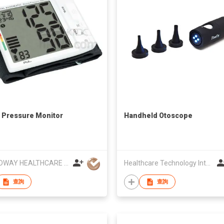
 Pressure Monitor
Handheld Otoscope
GRANDWAY HEALTHCARE LTD
Healthcare Technology International Limited
查詢
查詢