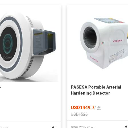
o
PASESA Portable Arterial
Hardening Detector
USD1449.7
/
盒
USD1526
宏忠有限公司