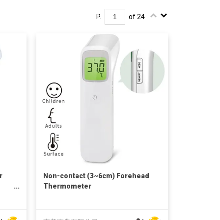
P.
of 24
r
Non-contact (3~6cm) Forehead
Thermometer