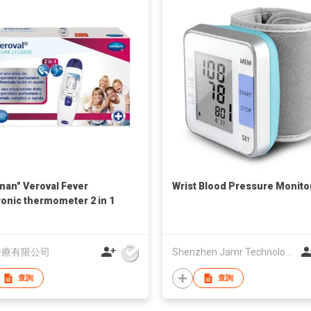
man" Veroval Fever
Wrist Blood Pressure Monito
ronic thermometer 2 in 1
醫療有限公司
Shenzhen Jamr Technology Company Limited
查詢
查詢