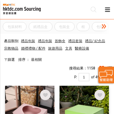
包裝材料
紙禮品盒
包裝盒
框
包裝
產品類別:
禮品包裝
禮品包裝
首飾盒
禮品套裝
禮品/ 紀念品
宗教物品
婚禮禮物 / 配件
旅遊用品
文具
醫療設備
篩選
排序 ：
最相關
搜尋結果：1158
P.
of 49