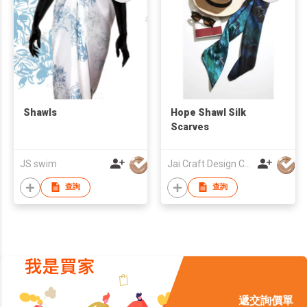
Shawls
Hope Shawl Silk
Scarves
JS swim
Jai Craft Design Co Ltd
查詢
查詢
遞交詢價單