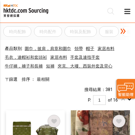
時尚配飾
時尚配件
時裝及配飾
服裝
服
產品類別:
圍巾，披肩，肩章和圍巾
領帶
帽子
家居布料
毛衣，連帽衫和套頭衫
家居布料
手套及連指手套
牛仔褲，褲子和長褲
短褲
夾克、大褸、西裝外套及背心
篩選
排序 ：
最相關
搜尋結果：381
P.
of 16