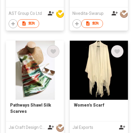
AST Group Co Ltd
Nivedita-Swarup
查詢
查詢
Pathways Shawl Silk
Women's Scarf
Scarves
Jai Craft Design Co Ltd
Jal Exports