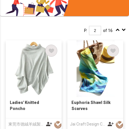
P.
of 16
Ladies' Knitted
Euphoria Shawl Silk
Poncho
Scarves
東莞市德絨羊絨製品有限公司
Jai Craft Design Co Ltd