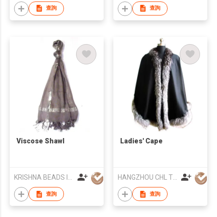
查詢
查詢
Viscose Shawl
Ladies' Cape
KRISHNA BEADS IND
HANGZHOU CHL TEXTILE CO LTD
查詢
查詢