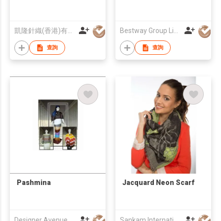
凱隆針織(香港)有限公司
Bestway Group Limited
查詢
查詢
Pashmina
Jacquard Neon Scarf
Designer Avenue
Sankam International