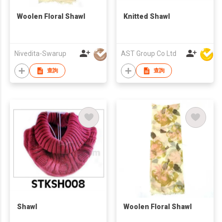
Woolen Floral Shawl
Knitted Shawl
Nivedita-Swarup
AST Group Co Ltd
查詢
查詢
Shawl
Woolen Floral Shawl