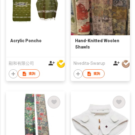
Acrylic Poncho
Hand-Knitted Woolen
Shawls
顯和有限公司
Nivedita-Swarup
查詢
查詢