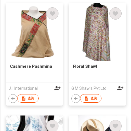
Cashmere Pashmina
Floral Shawl
J.I. International
G M Shawls Pvt Ltd
查詢
查詢