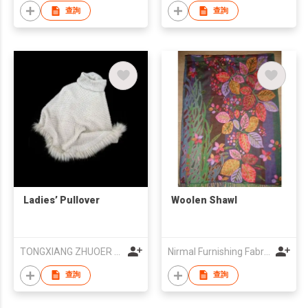
查詢
查詢
Ladies’ Pullover
Woolen Shawl
TONGXIANG ZHUOER FUR & LEATHER PRODUCTS CO., LTD
Nirmal Furnishing Fabrics
查詢
查詢