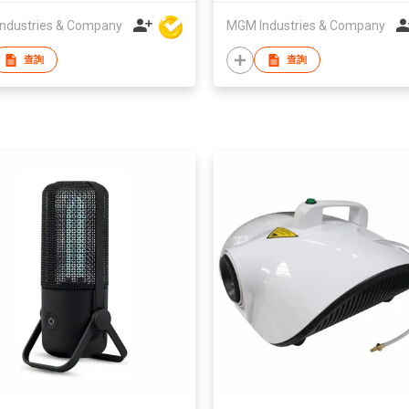
ndustries & Company
MGM Industries & Company
查詢
查詢