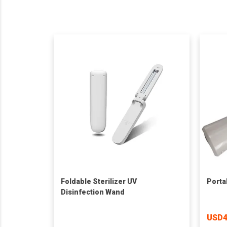
Foldable Sterilizer UV
Porta
Disinfection Wand
USD4