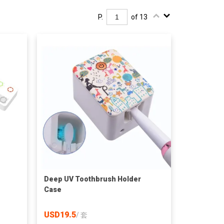
P.
of 13
Deep UV Toothbrush Holder
Case
USD19.5
/
套