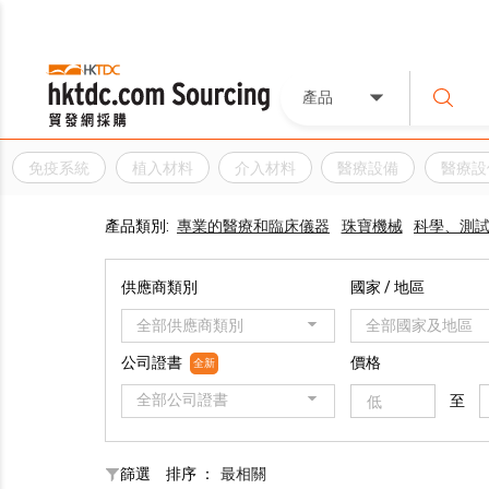
產品
免疫系統
植入材料
介入材料
醫療設備
醫療設
產品類別:
專業的醫療和臨床儀器
珠寶機械
科學、測
供應商類別
國家 / 地區
全部供應商類別
全部國家及地區
公司證書
價格
全新
全部公司證書
至
篩選
排序 ：
最相關