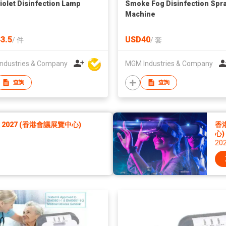
violet Disinfection Lamp
Smoke Fog Disinfection Spr
Machine
3.5
USD40
/
件
/
套
ndustries & Company
MGM Industries & Company
查詢
查詢
027 (香港會議展覽中心)
香
心)
20