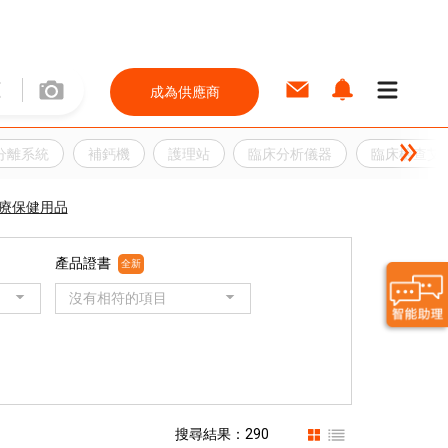
成為供應商
分離系統
補鈣機
護理站
臨床分析儀器
臨床檢查艾
療保健用品
產品證書
全新
沒有相符的項目
搜尋結果：290