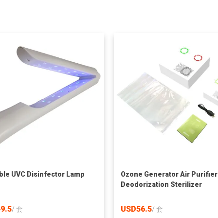
ble UVC Disinfector Lamp
Ozone Generator Air Purifier
Deodorization Sterilizer
9.5
USD56.5
/
套
/
套