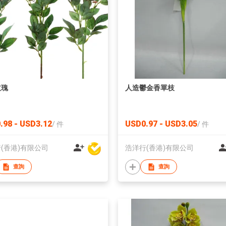
玫瑰
人造鬱金香單枝
.98 - USD3.12
USD0.97 - USD3.05
/
件
/
件
(香港)有限公司
浩洋行(香港)有限公司
查詢
查詢