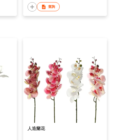
查詢
人造蘭花