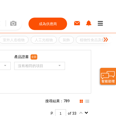
成為供應商
室外人造植物
人工光植物
裝飾
植物性食品及飲品
產品證書
全新
沒有相符的項目
搜尋結果：789
P.
of 33