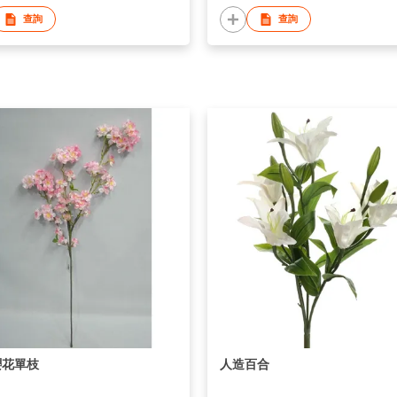
查詢
查詢
櫻花單枝
人造百合