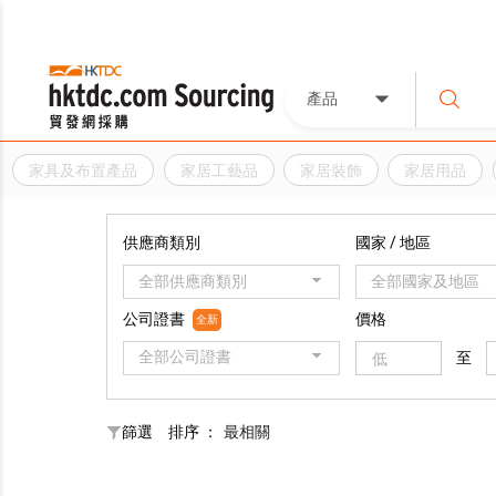
產品
家具及布置產品
家居工藝品
家居裝飾
家居用品
供應商類別
國家 / 地區
全部供應商類別
全部國家及地區
公司證書
價格
全新
全部公司證書
至
篩選
排序 ：
最相關