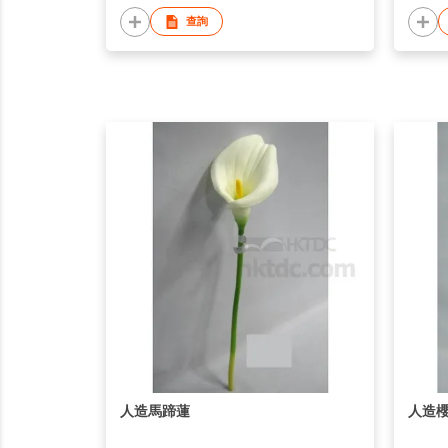
查詢
人造馬蹄蓮
人造