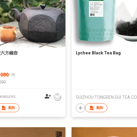
堂六方鐵壺
Lychee Black Tea Bag
080
/
件
200
reasures
查詢
查詢