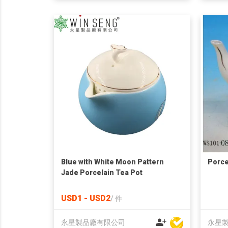
Blue with White Moon Pattern
Porce
Jade Porcelain Tea Pot
USD1 - USD2
/
件
永星製品廠有限公司
永星