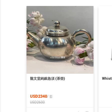
龍文堂純銀急須 (茶壺)
Whist
USD2340
/
套
USD2600