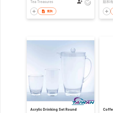
Tea Treasures
顯和
查詢
Acrylic Drinking Set Round
Coffe