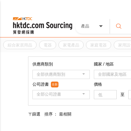
產品
綜合家居用品
電器
家電產品
家庭電器
家用設
供應商類別
國家 / 地區
全部供應商類別
全部國家及地區
公司證書
價格
全新
全部公司證書
至
篩選
排序 ：
最相關