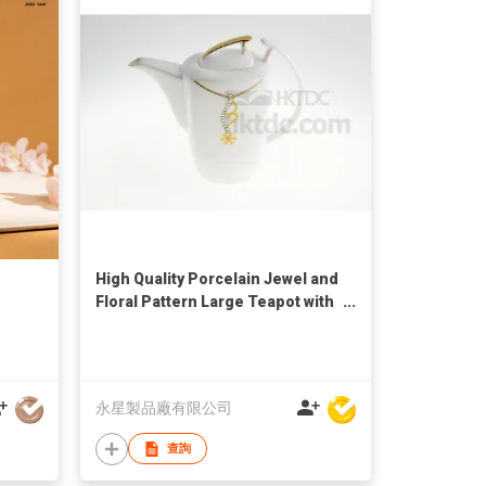
High Quality Porcelain Jewel and
Floral Pattern Large Teapot with
Swarovski Crystals
永星製品廠有限公司
查詢