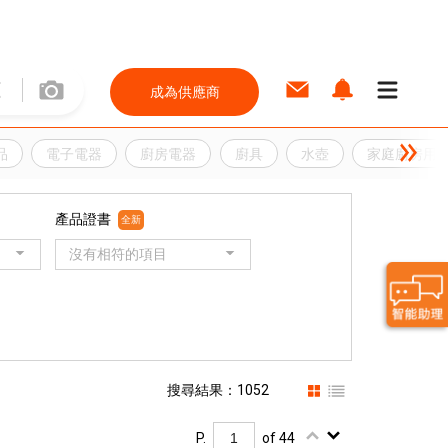
成為供應商
品
電子電器
廚房電器
廚具
水壺
家庭廚房用
產品證書
全新
沒有相符的項目
搜尋結果：1052
P.
of 44