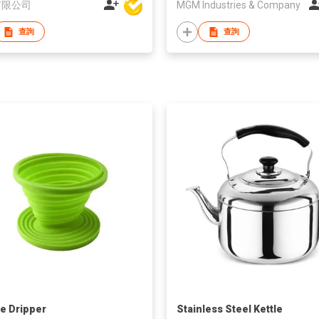
有限公司
MGM Industries & Company
查詢
查詢
e Dripper
Stainless Steel Kettle