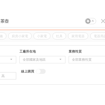
AI
備
廚房小家電
小家電
灶具
家用電器
電器用
工廠所在地
業務性質
全部國家及地區
全部業務性質
線上購買