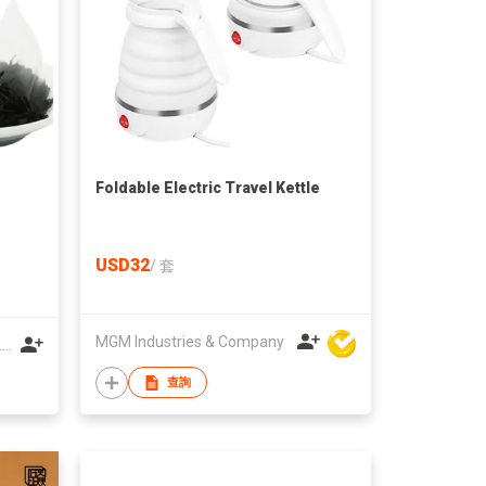
Foldable Electric Travel Kettle
USD32
/
套
MGM Industries & Company
GUIZHOU TONGREN GUI TEA CO.,LTD.
查詢