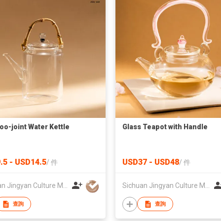
o-joint Water Kettle
Glass Teapot with Handle
.5 - USD14.5
USD37 - USD48
/
件
/
件
Sichuan Jingyan Culture Media Co.,Ltd.
Sichuan Jingyan Culture Media Co.,Ltd.
查詢
查詢